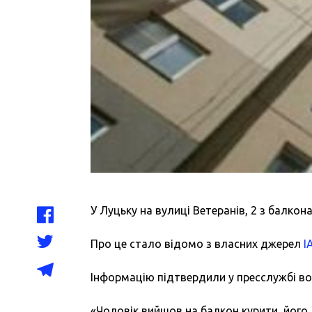
У Луцьку на вулиці Ветеранів, 2 з балкон
Про це стало відомо з власних джерел
І
Інформацію підтвердили у пресслужбі вол
«Чоловік вийшов на балкон курити, його