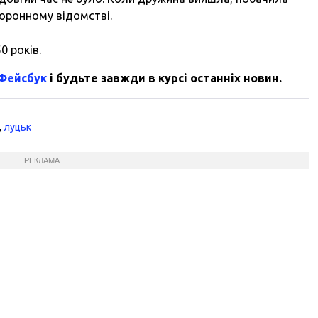
хоронному відомстві.
0 років.
 Фейсбук
і будьте завжди в курсі останніх новин.
,
луцьк
РЕКЛАМА