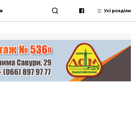
ів
Усі розділи