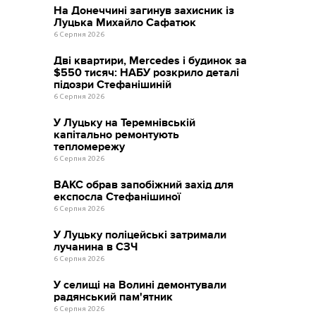
На Донеччині загинув захисник із
Луцька Михайло Сафатюк
6 Серпня 2026
Дві квартири, Mercedes і будинок за
$550 тисяч: НАБУ розкрило деталі
підозри Стефанішиній
6 Серпня 2026
У Луцьку на Теремнівській
капітально ремонтують
тепломережу
6 Серпня 2026
ВАКС обрав запобіжний захід для
експосла Стефанішиної
6 Серпня 2026
У Луцьку поліцейські затримали
лучанина в СЗЧ
6 Серпня 2026
У селищі на Волині демонтували
радянський пам'ятник
6 Серпня 2026