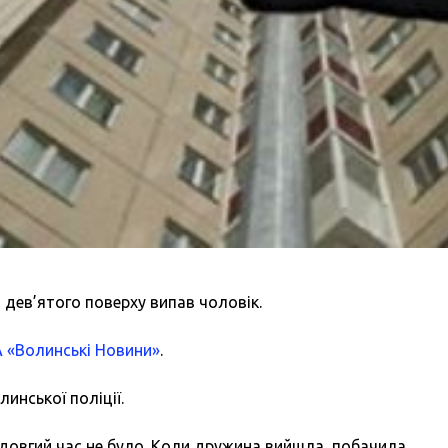
а дев’ятого поверху випав чоловік.
А «Волинські Новини»
.
инської поліції.
 довгий час не було. Коли дружина вийшла, побачила