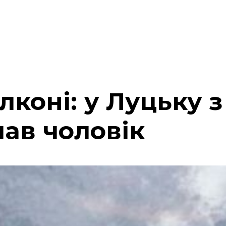
лконі: у Луцьку з
ав чоловік