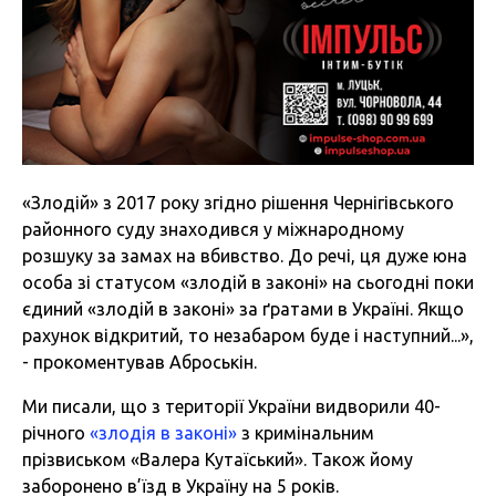
«Злодій» з 2017 року згідно рішення Чернігівського
районного суду знаходився у міжнародному
розшуку за замах на вбивство. До речі, ця дуже юна
особа зі статусом «злодій в законі» на сьогодні поки
єдиний «злодій в законі» за ґратами в Україні. Якщо
рахунок відкритий, то незабаром буде і наступний...»,
- прокоментував Аброськін.
Ми писали, що з території України видворили 40-
річного
«злодія в законі»
з кримінальним
прізвиськом «Валера Кутаїський». Також йому
заборонено в’їзд в Україну на 5 років.