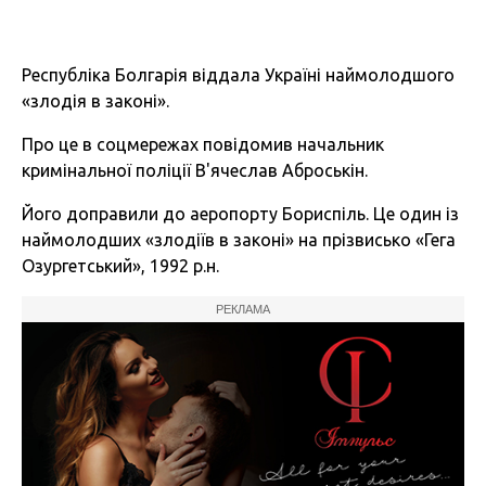
Республіка Болгарія віддала Україні наймолодшого
«злодія в законі».
Про це в соцмережах повідомив начальник
кримінальної поліції В'ячеслав Аброськін.
Його доправили до аеропорту Бориспіль. Це один із
наймолодших «злодіїв в законі» на прізвисько «Гега
Озургетський», 1992 р.н.
РЕКЛАМА