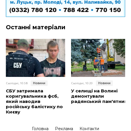
Останні матеріали
Новини
Новини
Сьогодні, 10:58
Сьогодні, 10:20
СБУ затримала
У селищі на Волині
коригувальника фсб,
демонтували
який наводив
радянський пам'ятник
російську балістику по
Києву
Головна
Реклама
Контакти