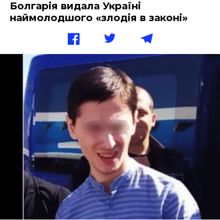
Болгарія видала Україні
наймолодшого «злодія в законі»