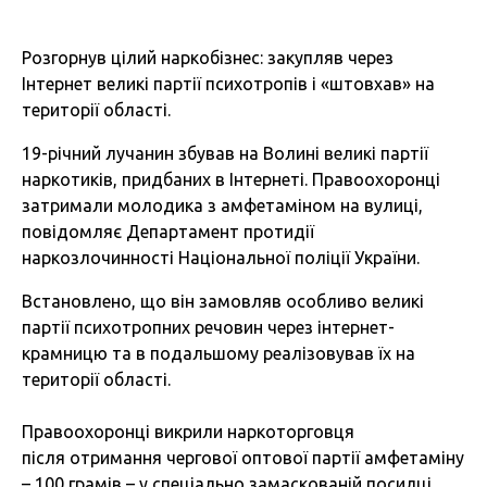
Розгорнув цілий наркобізнес: закупляв через
Інтернет великі партії психотропів і «штовхав» на
території області.
19-річний лучанин збував на Волині великі партії
наркотиків, придбаних в Інтернеті. Правоохоронці
затримали молодика з амфетаміном на вулиці,
повідомляє Департамент протидії
наркозлочинності Національної поліції України.
Встановлено, що він замовляв особливо великі
партії психотропних речовин через інтернет-
крамницю та в подальшому реалізовував їх на
території області.
Правоохоронці викрили наркоторговця
після отримання чергової оптової партії амфетаміну
– 100 грамів – у спеціально замаскованій посилці.