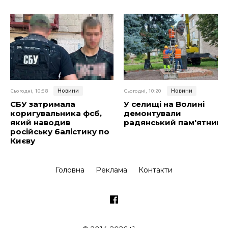
Новини
Новини
Сьогодні, 10:58
Сьогодні, 10:20
СБУ затримала
У селищі на Волині
коригувальника фсб,
демонтували
який наводив
радянський пам'ятник
російську балістику по
Києву
Головна
Реклама
Контакти