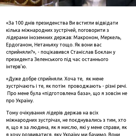
«За 100 днів президенства Ви встигли відвідати
кілька міжнародних зустрічей, поговорити з
лідерами іноземних держав: Макроном, Меркель,
Ердоганом, Нетаньяху тощо. Як вони вас
сприйняли?», - поцікавився Станіслав Боклан у
президента Зеленського під час останнього
інтерв’ю.
«Дуже добре сприйняли. Хоча те, як мене
зустрічають і те, як потім проводжають - різні речі.
Про мене була «підготовлена база», що я зовсім не
про Україну.
Тому очікування лідерів держав на всіх
міжнародних зустрічах, не поєднувались з тим, хто
я, що я за людина, як я мислю, які у мене справи, як
я хочу розвиватися, яку Україну ми бачимо. Вони