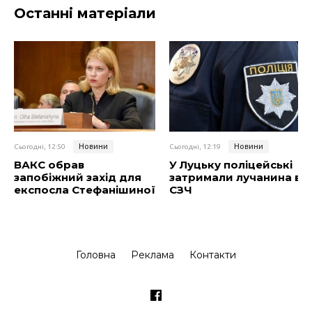
Останні матеріали
Новини
Новини
Сьогодні, 12:50
Сьогодні, 12:19
ВАКС обрав
У Луцьку поліцейські
запобіжний захід для
затримали лучанина в
експосла Стефанішиної
СЗЧ
Головна
Реклама
Контакти