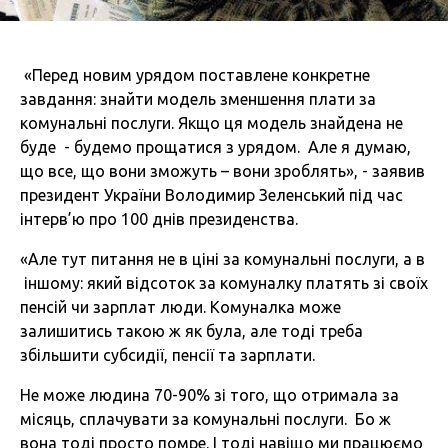
«Перед новим урядом поставлене конкретне
завдання: знайти модель зменшення плати за
комунальні послуги. Якщо ця модель знайдена не
буде - будемо прощатися з урядом. Але я думаю,
що все, що вони зможуть – вони зроблять», - заявив
президент України Володимир Зеленський під час
інтерв’ю про 100 днів президенства.
«Але тут питання не в ціні за комунальні послуги, а в
іншому: який відсоток за комуналку платять зі своїх
пенсій чи зарплат люди. Комуналка може
залишитись такою ж як була, але тоді треба
збільшити субсидії, пенсії та зарплати.
Не може людина 70-90% зі того, що отримала за
місяць, сплачувати за комунальні послуги. Бо ж
вона тоді просто помре. І тоді навіщо ми працюємо