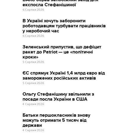
експосла Стефанішиної
6 Серпня 2026
В Україні хочуть заборонити
роботодавцям турбувати працівників
у неробочий час
6 Серпня 2026
Зеленський припустив, що дефіцит
ракет до Patriot — це «політичні
кроки»
5 Серпня 2026
ЄС спрямує Україні 1,4 млрд євро від
заморожених російських активів
5 Серпня 2026
Ольгу Стефанішину звільнили з
посади посла України в США
4 Серпня 2026
Батьки першокласників знову
можуть отримати 5 тисяч від
держави
4 Серпня 2026