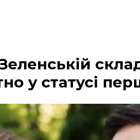
Зеленській скла
о у статусі перш