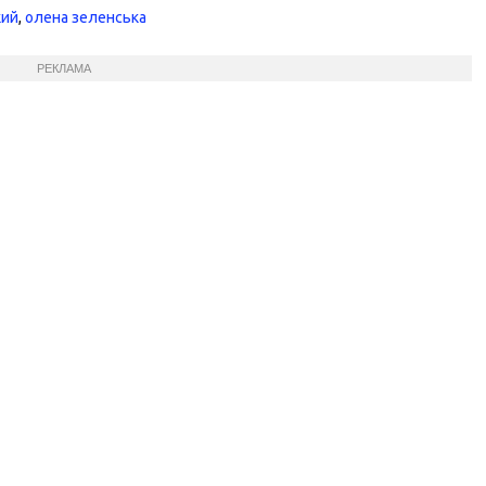
кий
,
олена зеленська
РЕКЛАМА