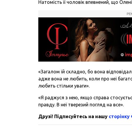
Натомість її чоловік впевнений, що Олен
РЕ
«Загалом їй складно, бо вона відповідал
адже вона не любить, коли про неї багат
любить стільки уваги».
«Я раджуся з нею, якщо справа стосуєть
правду. В неї тверезий погляд на все».
Друзі! Підписуйтесь на нашу
сторінку