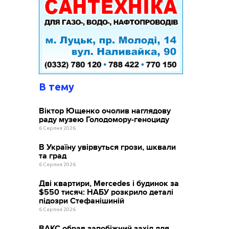
В тему
Віктор Ющенко очолив наглядову
раду музею Голодомору-геноциду
6 Серпня 2026
В Україну увірвуться грози, шквали
та град
6 Серпня 2026
Дві квартири, Mercedes і будинок за
$550 тисяч: НАБУ розкрило деталі
підозри Стефанішиній
6 Серпня 2026
ВАКС обрав запобіжний захід для