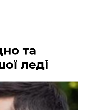
дно та
ої леді