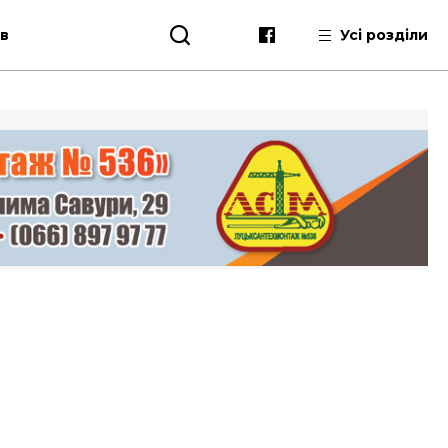
ів
Усі розділи