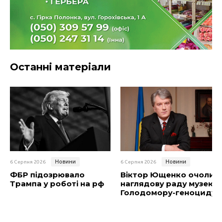
Останні матеріали
Новини
Новини
6 Серпня 2026
6 Серпня 2026
ФБР підозрювало
Віктор Ющенко очолив
Трампа у роботі на рф
наглядову раду музею
Голодомору-геноциду