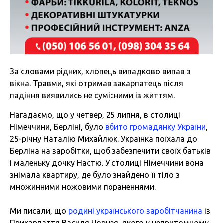
За словами рідних, хлопець випадково випав з
вікна. Травми, які отримав закарпатець після
падіння виявились не сумісними із життям.
Нагадаємо, що у четвер, 25 липня, в столиці
Німеччини, Берліні, було
вбито громадянку України
,
25-річну Наталію Михайлюк. Українка поїхала до
Берліна на заробітки, щоб забезпечити своїх батьків
і маленьку дочку Настю. У столиці Німеччини вона
знімала квартиру, де було знайдено її тіло з
множинними ножовими пораненнями.
Ми писали, що
родині українського заробітчанина
із
Прикарпаття Василя Чорнея, якого у непритомному