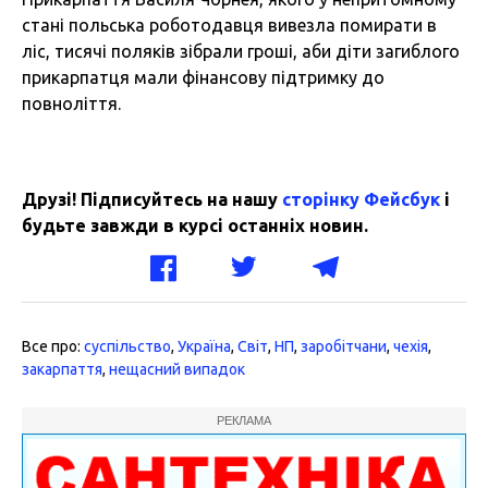
стані польська роботодавця вивезла помирати в
ліс, тисячі поляків зібрали гроші, аби діти загиблого
прикарпатця мали фінансову підтримку до
повноліття.
Друзі! Підписуйтесь на нашу
сторінку Фейсбук
і
будьте завжди в курсі останніх новин.
Все про:
суспільство
,
Україна
,
Світ
,
НП
,
заробітчани
,
чехія
,
закарпаття
,
нещасний випадок
РЕКЛАМА