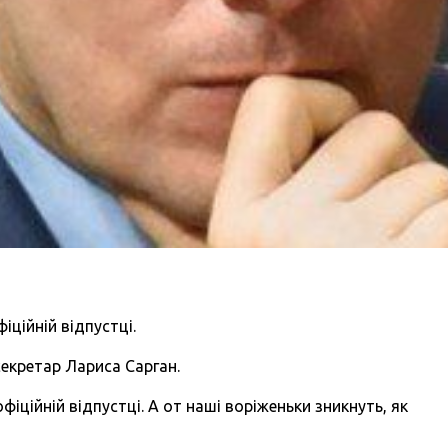
іційній відпустці.
секретар Лариса Сарган.
іційній відпустці. А от наші воріженьки зникнуть, як