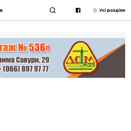
ів
Усі розділи