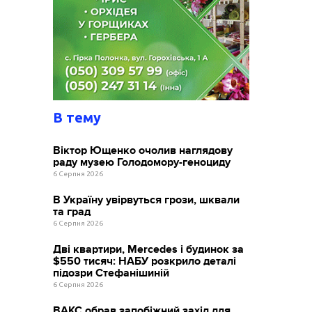
В тему
Віктор Ющенко очолив наглядову
раду музею Голодомору-геноциду
6 Серпня 2026
В Україну увірвуться грози, шквали
та град
6 Серпня 2026
Дві квартири, Mercedes і будинок за
$550 тисяч: НАБУ розкрило деталі
підозри Стефанішиній
6 Серпня 2026
ВАКС обрав запобіжний захід для