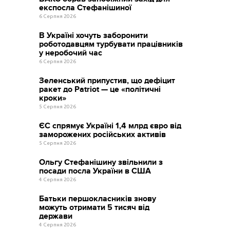
експосла Стефанішиної
6 Серпня 2026
В Україні хочуть заборонити
роботодавцям турбувати працівників
у неробочий час
6 Серпня 2026
Зеленський припустив, що дефіцит
ракет до Patriot — це «політичні
кроки»
5 Серпня 2026
ЄС спрямує Україні 1,4 млрд євро від
заморожених російських активів
5 Серпня 2026
Ольгу Стефанішину звільнили з
посади посла України в США
4 Серпня 2026
Батьки першокласників знову
можуть отримати 5 тисяч від
держави
4 Серпня 2026