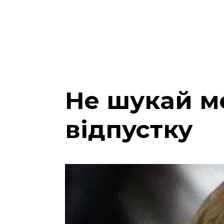
Не шукай м
відпустку