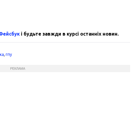
 Фейсбук
і будьте завжди в курсі останніх новин.
ка
,
гпу
РЕКЛАМА