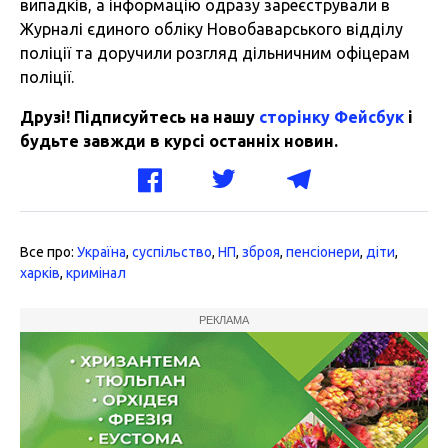
випадків, а інформацію одразу зареєстрували в
Журналі єдиного обліку Новобаварського відділу
поліції та доручили розгляд дільничним офіцерам
поліції.
Друзі! Підписуйтесь на нашу
сторінку Фейсбук
і
будьте завжди в курсі останніх новин.
Все про:
Україна
,
суспільство
,
НП
,
зброя
,
пенсіонери
,
діти
,
харків
,
кримінал
РЕКЛАМА