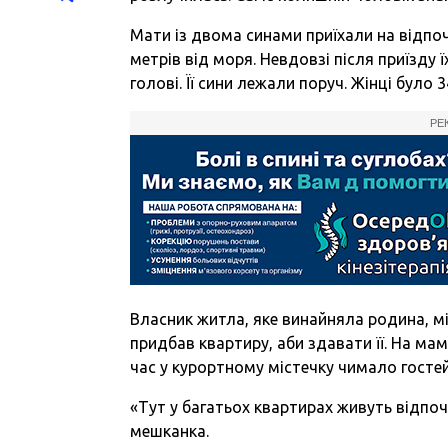
Мати із двома синами приїхали на відпоч
метрів від моря. Невдовзі після приїзду 
голові. Її сини лежали поруч. Жінці було 34
РЕ
Власник житла, яке винайняла родина, мі
придбав квартиру, аби здавати її. На мам
час у курортному містечку чимало гостей
«Тут у багатьох квартирах живуть відпоч
мешканка.