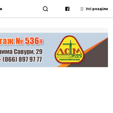
ів
Усі розділи