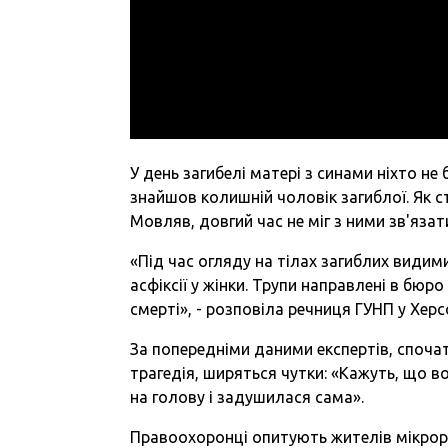
У день загибелі матері з синами ніхто не 
знайшов колишній чоловік загиблої. Як ст
Мовляв, довгий час не міг з ними зв'язат
«Під час огляду на тілах загиблих видим
асфіксії у жінки. Трупи направлені в бю
смерті», - розповіла речниця ГУНП у Херс
За попередніми даними експертів, спочат
трагедія, ширяться чутки: «Кажуть, що во
на голову і задушилася сама».
Правоохоронці опитують жителів мікрор