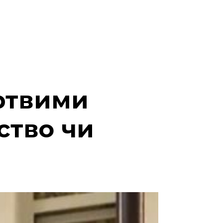
ртвими
ство чи