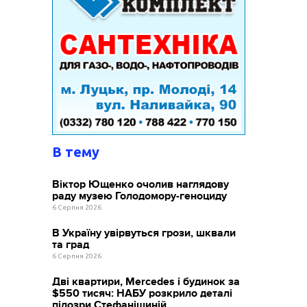
В тему
Віктор Ющенко очолив наглядову
раду музею Голодомору-геноциду
6 Серпня 2026
В Україну увірвуться грози, шквали
та град
6 Серпня 2026
Дві квартири, Mercedes і будинок за
$550 тисяч: НАБУ розкрило деталі
підозри Стефанішиній