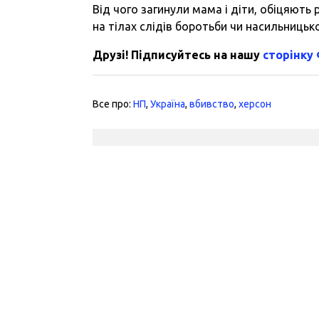
Від чого загинули мама і діти, обіцяють
на тілах слідів боротьби чи насильницько
Друзі! Підписуйтесь на нашу
сторінку
Все про:
НП
,
Україна
,
вбивство
,
херсон