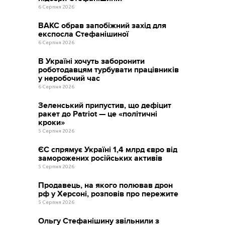
6 Серпня 2026
ВАКС обрав запобіжний захід для
експосла Стефанішиної
6 Серпня 2026
В Україні хочуть заборонити
роботодавцям турбувати працівників
у неробочий час
6 Серпня 2026
Зеленський припустив, що дефіцит
ракет до Patriot — це «політичні
кроки»
5 Серпня 2026
ЄС спрямує Україні 1,4 млрд євро від
заморожених російських активів
5 Серпня 2026
Продавець, на якого полював дрон
рф у Херсоні, розповів про пережите
5 Серпня 2026
Ольгу Стефанішину звільнили з