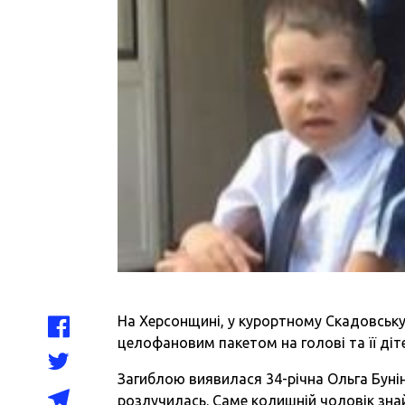
На Херсонщині, у курортному Скадовську
целофановим пакетом на голові та її діт
Загиблою виявилася 34-річна Ольга Бунін
розлучилась. Саме колишній чоловік зна