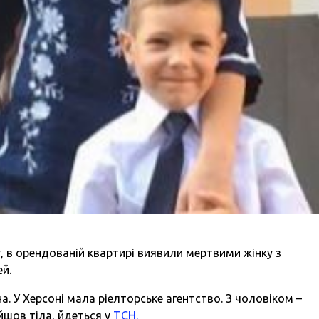
, в орендованій квартирі виявили мертвими жінку з
ей.
а. У Херсоні мала ріелторське агентство. З чоловіком –
йшов тіла, йдеться у
ТСН.