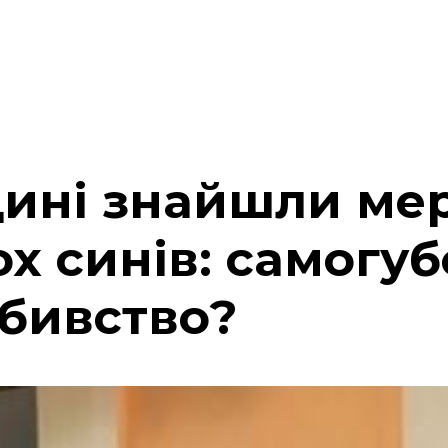
ині знайшли ме
ох синів: самогуб
вбивство?