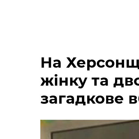
На Херсонщ
жінку та дв
загадкове 