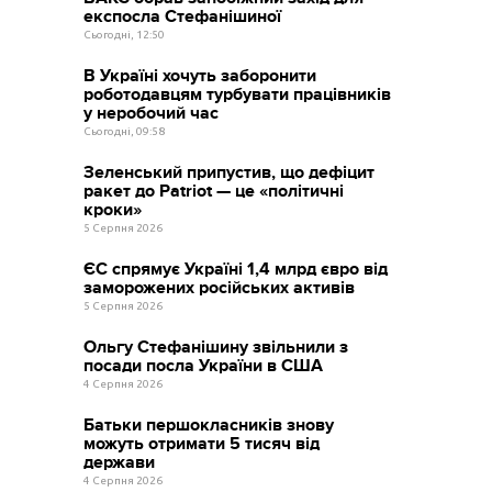
експосла Стефанішиної
Сьогодні, 12:50
В Україні хочуть заборонити
роботодавцям турбувати працівників
у неробочий час
Сьогодні, 09:58
Зеленський припустив, що дефіцит
ракет до Patriot — це «політичні
кроки»
5 Серпня 2026
ЄС спрямує Україні 1,4 млрд євро від
заморожених російських активів
5 Серпня 2026
Ольгу Стефанішину звільнили з
посади посла України в США
4 Серпня 2026
Батьки першокласників знову
можуть отримати 5 тисяч від
держави
4 Серпня 2026