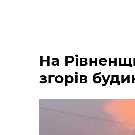
На Рівненщи
згорів буди