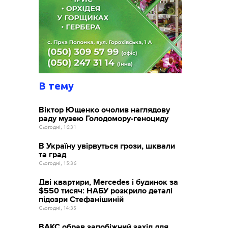
В тему
Віктор Ющенко очолив наглядову
раду музею Голодомору-геноциду
Сьогодні, 16:31
В Україну увірвуться грози, шквали
та град
Сьогодні, 15:36
Дві квартири, Mercedes і будинок за
$550 тисяч: НАБУ розкрило деталі
підозри Стефанішиній
Сьогодні, 14:35
ВАКС обрав запобіжний захід для