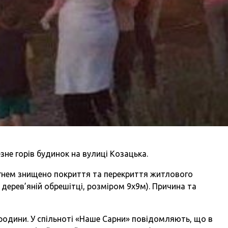
езне горів будинок на вулиці Козацька.
гнем знищено покриття та перекриття житлового
дерев’яній обрешітці, розміром 9х9м). Причина та
 родини. У спільноті «Наше Сарни» повідомляють, що в