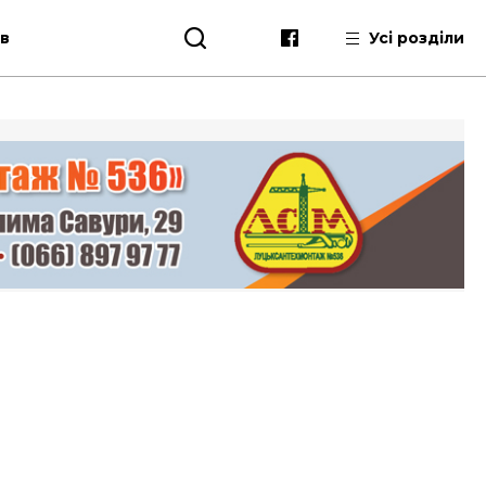
ів
Усі розділи