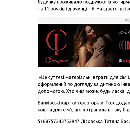
будинку проживало подружжя із чотирма 
та 11 рочків і дівчинці – 6. На щастя, вс
РЕ
«Це суттєві матеріальні втрати для сім'ї,
оформлений по догляду за дитиною інвал
допомогою. Хто чим може, будь ласка, д
Банківські картки теж згоріли. Тож дода
кошти для сім'ї, що потрапила в таку бі
5168757343752947 Лісовська Тетяна Васи