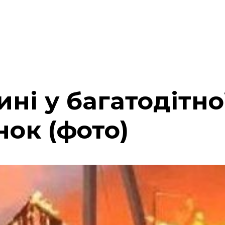
ні у багатодітн
нок (фото)