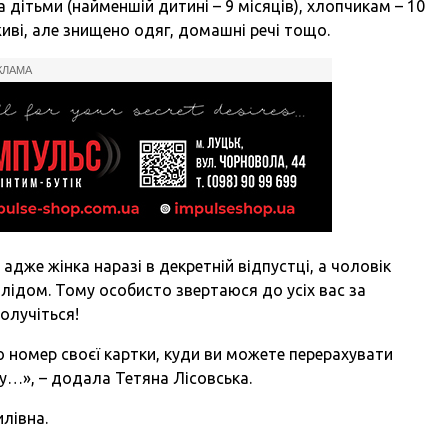
дітьми (найменшій дитині – 9 місяців), хлопчикам – 10
і живі, але знищено одяг, домашні речі тощо.
КЛАМА
 адже жінка наразі в декретній відпустці, а чоловік
ідом. Тому особисто звертаюся до усіх вас за
олучіться!
ю номер своєї картки, куди ви можете перерахувати
ду…», – додала Тетяна Лісовська.
лівна.