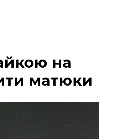
айкою на
ити матюки