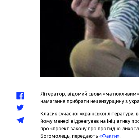
Літератор, відомий своїм «матюкливим»
намагання прибрати нецензурщину з укра
Класик сучасної української літератури,
йому манері відреагував на ініціативу п
про «проект закону про протидію лихосл
Богомолець, передають
«Факти»
.