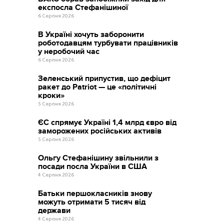
експосла Стефанішиної
6 Серпня 2026
В Україні хочуть заборонити
роботодавцям турбувати працівників
у неробочий час
6 Серпня 2026
Зеленський припустив, що дефіцит
ракет до Patriot — це «політичні
кроки»
5 Серпня 2026
ЄС спрямує Україні 1,4 млрд євро від
заморожених російських активів
5 Серпня 2026
Ольгу Стефанішину звільнили з
посади посла України в США
4 Серпня 2026
Батьки першокласників знову
можуть отримати 5 тисяч від
держави
4 Серпня 2026