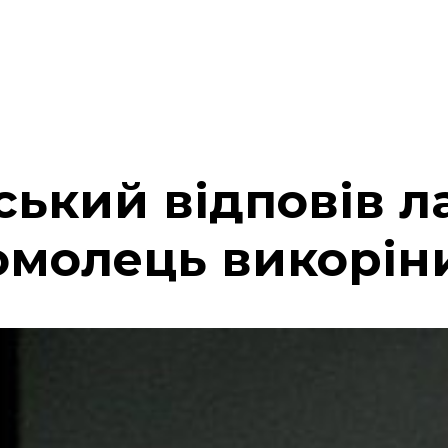
ський відповів л
омолець викорін