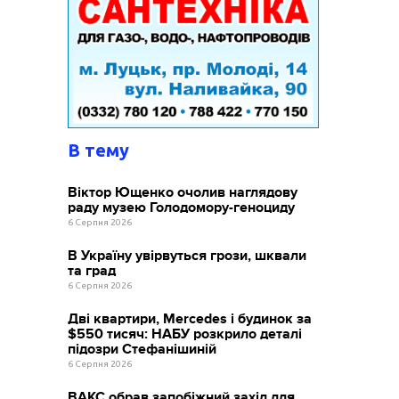
В тему
Віктор Ющенко очолив наглядову
раду музею Голодомору-геноциду
6 Серпня 2026
В Україну увірвуться грози, шквали
та град
6 Серпня 2026
Дві квартири, Mercedes і будинок за
$550 тисяч: НАБУ розкрило деталі
підозри Стефанішиній
6 Серпня 2026
ВАКС обрав запобіжний захід для