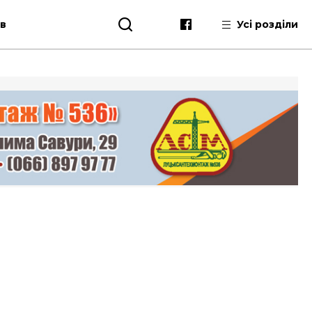
ів
Усі розділи