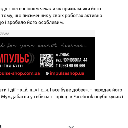
оду з нетерпінням чекали як прихильники його
 у тому, що письменник у своїх роботах активно
що і зробило його особливим.
КЛАМА
дії – х...й, п...у і є...я. І все буде добре», – передає його
уждабаєва у себе на сторінці в Facebook опублікував і