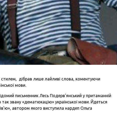
 стилем, дібрав лише лайливі слова, коментуючи
їнської мови.
 відомий письменник Лесь Подерв’янський у притаманній
ро так звану «дематюкацію» української мови. Йдеться
ів’ю», автором якого виступила нардеп Ольга