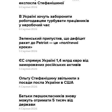
експосла Стефанішиної
6 Серпня 2026
В Україні хочуть заборонити
роботодавцям турбувати працівників
у неробочий час
6 Серпня 2026
Зеленський припустив, що дефіцит
ракет до Patriot — це «політичні
кроки»
5 Серпня 2026
ЄС спрямує Україні 1,4 млрд євро від
заморожених російських активів
5 Серпня 2026
Ольгу Стефанішину звільнили з
посади посла України в США
4 Серпня 2026
Батьки першокласників знову
можуть отримати 5 тисяч від
держави
4 Серпня 2026