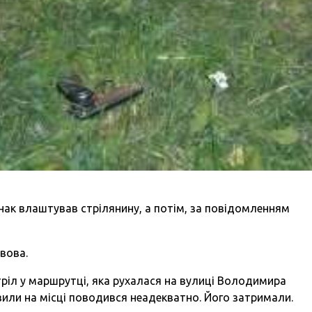
нак влаштував стрілянину, а потім, за повідомленням
вова.
тріл у маршрутці, яка рухалася на вулиці Володимира
вили на місці поводився неадекватно. Його затримали.