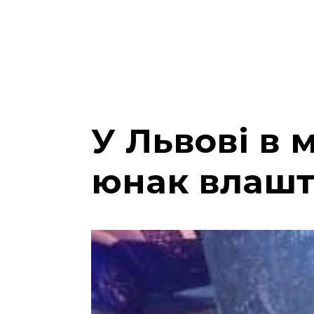
У Львові в
юнак влашт