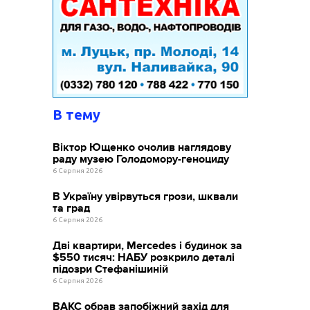
В тему
Віктор Ющенко очолив наглядову
раду музею Голодомору-геноциду
6 Серпня 2026
В Україну увірвуться грози, шквали
та град
6 Серпня 2026
Дві квартири, Mercedes і будинок за
$550 тисяч: НАБУ розкрило деталі
підозри Стефанішиній
6 Серпня 2026
ВАКС обрав запобіжний захід для