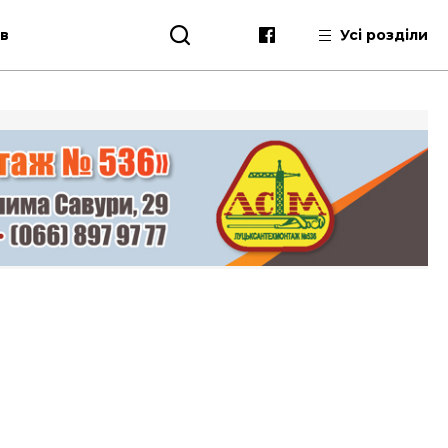
ів
Усі розділи