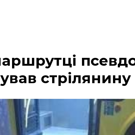
 маршрутці псевд
ував стрілянину