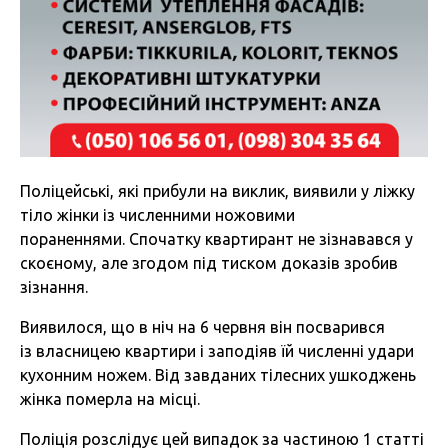
Поліцейські, які прибули на виклик, виявили у ліжку
тіло жінки із численними ножовими
пораненнями. Спочатку квартирант не зізнавався у
скоєному, але згодом під тиском доказів зробив
зізнання.
Виявилося, що в ніч на 6 червня він посварився
із власницею квартири і заподіяв їй численні удари
кухонним ножем. Від завданих тілесних ушкоджень
жінка померла на місці.
Поліція розслідує цей випадок за частиною 1 статті