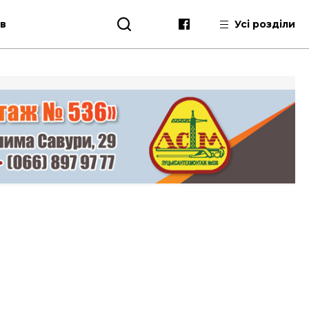
ів
Усі розділи