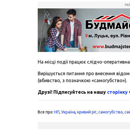
РЕ
На місці події працює слідчо-оперативна 
Вирішується питання про внесення відом
(вбивство, з позначкою «самогубство»).
Друзі! Підписуйтесь на нашу
сторінку
Все про:
НП
,
Україна
,
кривий ріг
,
самогубство
,
са