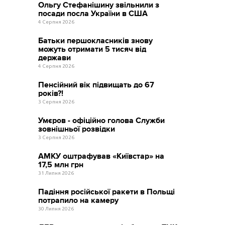
Ольгу Стефанішину звільнили з
посади посла України в США
4 Серпня 2026
Батьки першокласників знову
можуть отримати 5 тисяч від
держави
4 Серпня 2026
Пенсійний вік підвищать до 67
років?!
3 Серпня 2026
Умєров - офіційно голова Служби
зовнішньої розвідки
3 Серпня 2026
АМКУ оштрафував «Київстар» на
17,5 млн грн
31 Липня 2026
Падіння російської ракети в Польщі
потрапило на камеру
30 Липня 2026