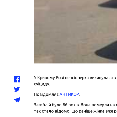
У Кривому Розі пенсіонерка викинулася з 
суїциду.
Повідомляє
АНТИКОР
.
Загиблій було 86 років. Вона померла на
так стало відомо, що раніше жінка вже р