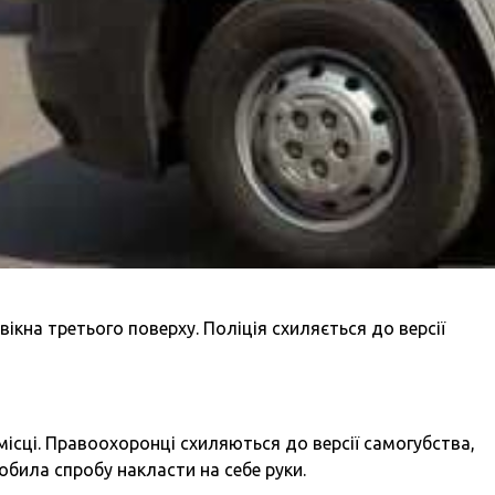
вікна третього поверху. Поліція схиляється до версії
 місці. Правоохоронці схиляються до версії самогубства,
обила спробу накласти на себе руки.