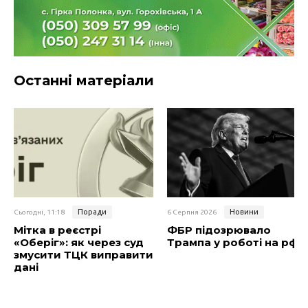
Останні матеріали
Поради
Новини
Сьогодні, 11:18
6 Серпня 2026
Мітка в реєстрі
ФБР підозрювало
«Оберіг»: як через суд
Трампа у роботі на рф
змусити ТЦК виправити
дані