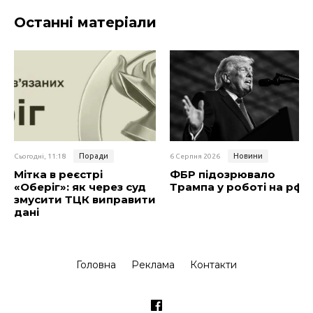
Останні матеріали
Поради
Новини
Сьогодні, 11:18
6 Серпня 2026
Мітка в реєстрі
ФБР підозрювало
«Оберіг»: як через суд
Трампа у роботі на рф
змусити ТЦК виправити
дані
Головна
Реклама
Контакти