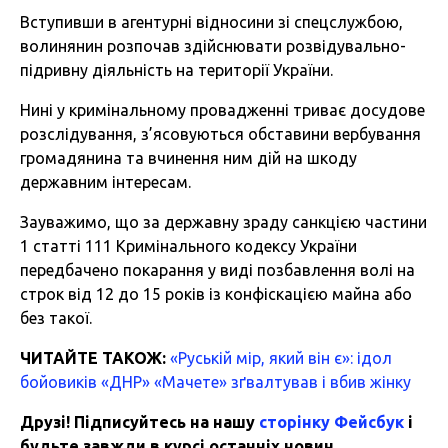
Вступивши в агентурні відносини зі спецслужбою,
волинянин розпочав здійснювати розвідувально-
підривну діяльність на території України.
Нині у кримінальному провадженні триває досудове
розслідування, з’ясовуються обставини вербування
громадянина та вчинення ним дій на шкоду
державним інтересам.
Зауважимо, що за державну зраду санкцією частини
1 статті 111 Кримінального кодексу України
передбачено покарання у виді позбавлення волі на
строк від 12 до 15 років із конфіскацією майна або
без такої.
ЧИТАЙТЕ ТАКОЖ:
«Руській мір, який він є»: ідол
бойовиків «ДНР» «Мачете» зґвалтував і вбив жінку
Друзі! Підписуйтесь на нашу
сторінку Фейсбук
і
будьте завжди в курсі останніх новин.