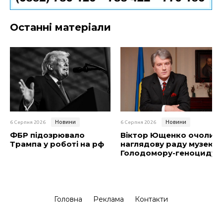
Останні матеріали
Новини
Новини
6 Серпня 2026
6 Серпня 2026
ФБР підозрювало
Віктор Ющенко очолив
Трампа у роботі на рф
наглядову раду музею
Голодомору-геноциду
Головна
Реклама
Контакти