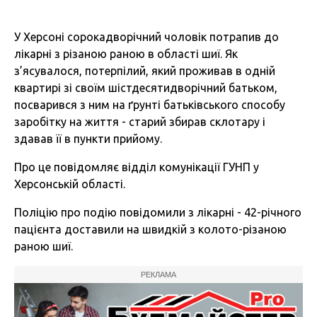
У Херсоні сорокадворічний чоловік потрапив до
лікарні з різаною раною в області шиї. Як
з’ясувалося, потерпілий, який проживав в одній
квартирі зі своїм шістдесятидворічний батьком,
посварився з ним на ґрунті батьківського способу
заробітку на життя - старий збирав склотару і
здавав її в пункти прийому.
Про це повідомляє відділ комунікації ГУНП у
Херсонській області.
Поліцію про подію повідомили з лікарні - 42-річного
пацієнта доставили на швидкій з колото-різаною
раною шиї.
РЕКЛАМА