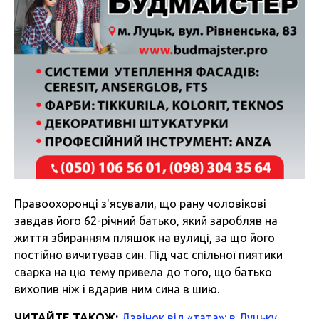
Правоохоронці з'ясували, що рану чоловікові
завдав його 62-річний батько, який заробляв на
життя збиранням пляшок на вулиці, за що його
постійно вичитував син. Під час спільної пиятики
сварка на цю тему привела до того, що батько
вихопив ніж і вдарив ним сина в шию.
ЧИТАЙТЕ ТАКОЖ:
Дзвінок від «тата»: в Луцьку