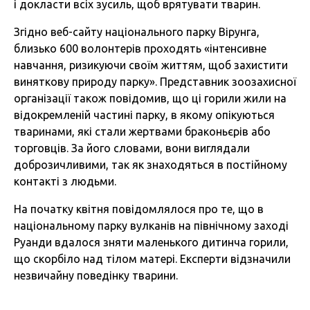
і докласти всіх зусиль, щоб врятувати тварин.
Згідно веб-сайту національного парку Вірунга,
близько 600 волонтерів проходять «інтенсивне
навчання, ризикуючи своїм життям, щоб захистити
виняткову природу парку». Представник зоозахисної
організації також повідомив, що ці горили жили на
відокремленій частині парку, в якому опікуються
тваринами, які стали жертвами браконьєрів або
торговців. За його словами, вони виглядали
доброзичливими, так як знаходяться в постійному
контакті з людьми.
На початку квітня повідомлялося про те, що в
національному парку вулканів на північному заході
Руанди вдалося зняти маленького дитинча горили,
що скорбіло над тілом матері. Експерти відзначили
незвичайну поведінку тварини.