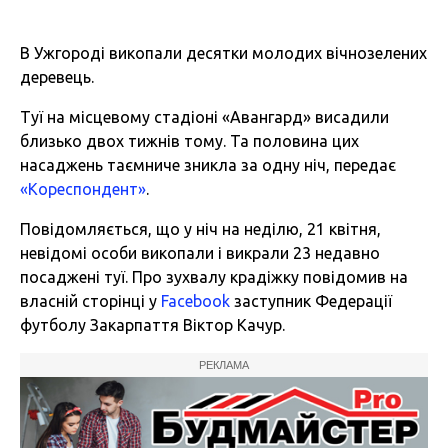
В Ужгороді викопали десятки молодих вічнозелених
деревець.
Туї на місцевому стадіоні «Авангард» висадили
близько двох тижнів тому. Та половина цих
насаджень таємниче зникла за одну ніч, передає
«Кореспондент»
.
Повідомляється, що у ніч на неділю, 21 квітня,
невідомі особи викопали і викрали 23 недавно
посаджені туї. Про зухвалу крадіжку повідомив на
власній сторінці у
Facebook
заступник Федерації
футболу Закарпаття Віктор Качур.
РЕКЛАМА