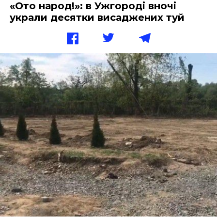
«Ото народ!»: в Ужгороді вночі
украли десятки висаджених туй