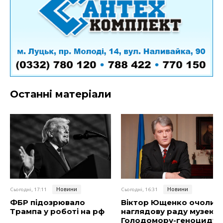
Останні матеріали
Новини
Новини
Сьогодні, 17:11
Сьогодні, 16:31
ФБР підозрювало
Віктор Ющенко очолив
Трампа у роботі на рф
наглядову раду музею
Голодомору-геноциду