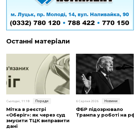
Останні матеріали
Поради
Новини
Сьогодні, 11:18
6 Серпня 2026
Мітка в реєстрі
ФБР підозрювало
«Оберіг»: як через суд
Трампа у роботі на рф
змусити ТЦК виправити
дані