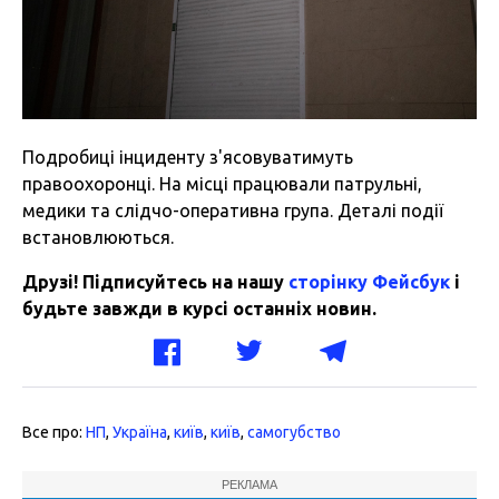
Подробиці інциденту з'ясовуватимуть
правоохоронці. На місці працювали патрульні,
медики та слідчо-оперативна група. Деталі події
встановлюються.
Друзі! Підписуйтесь на нашу
сторінку Фейсбук
і
будьте завжди в курсі останніх новин.
Все про:
НП
,
Україна
,
київ
,
київ
,
самогубство
РЕКЛАМА