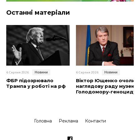
Останні матеріали
Новини
Новини
6 Серпня 2026
6 Серпня 2026
ФБР підозрювало
Віктор Ющенко очолив
Трампа у роботі на рф
наглядову раду музею
Голодомору-геноциду
Головна
Реклама
Контакти