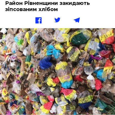
Район Рівненщини закидають
зіпсованим хлібом