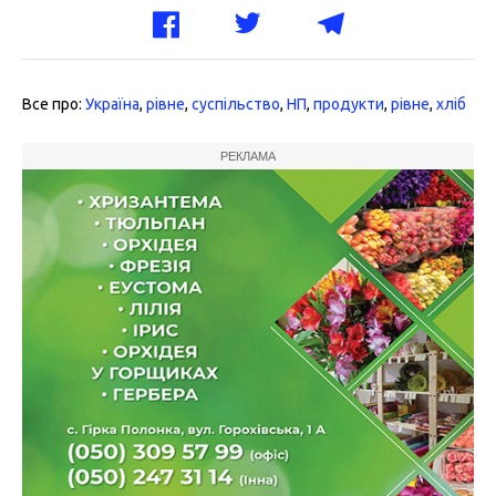
Все про:
Україна
,
рівне
,
суспільство
,
НП
,
продукти
,
рівне
,
хліб
РЕКЛАМА