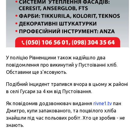
У поліцію Рівненщини також надійшло два
повідомлення про викинутий у Пустоіванні хліб.
Обставини ще з'ясовують.
Подібний інцидент трапився вчора в цьому ж районі
в селі Гусари за 4 км від Пустоівання.
Як повідомив додзвонювач видання
rivne1.tv
пан
Дмитро, купи запакованого, та поцвілого хліба
знайшли під час польових робіт. Хто це зробив - не
знають.