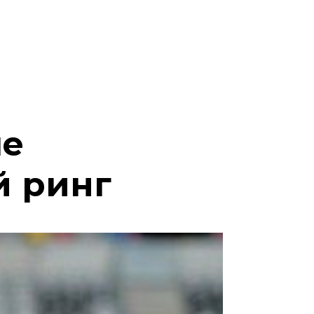
че
й ринг