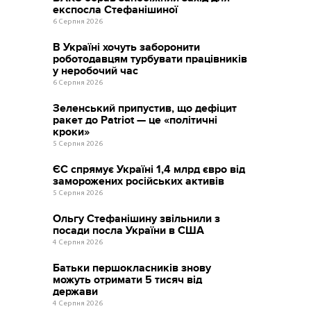
експосла Стефанішиної
6 Серпня 2026
В Україні хочуть заборонити
роботодавцям турбувати працівників
у неробочий час
6 Серпня 2026
Зеленський припустив, що дефіцит
ракет до Patriot — це «політичні
кроки»
5 Серпня 2026
ЄС спрямує Україні 1,4 млрд євро від
заморожених російських активів
5 Серпня 2026
Ольгу Стефанішину звільнили з
посади посла України в США
4 Серпня 2026
Батьки першокласників знову
можуть отримати 5 тисяч від
держави
4 Серпня 2026