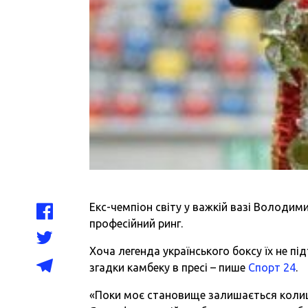
Екс-чемпіон світу у важкій вазі Володи
професійний ринг.
Хоча легенда українського боксу їх не пі
згадки камбеку в пресі – пише
Спорт 24
.
«Поки моє становище залишається колишні