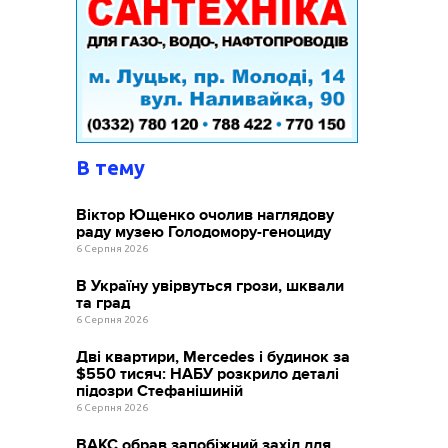
В тему
Віктор Ющенко очолив наглядову
раду музею Голодомору-геноциду
6 Серпня 2026
В Україну увірвуться грози, шквали
та град
6 Серпня 2026
Дві квартири, Mercedes і будинок за
$550 тисяч: НАБУ розкрило деталі
підозри Стефанішиній
6 Серпня 2026
ВАКС обрав запобіжний захід для