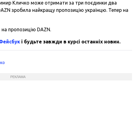
имир Кличко може отримати за три поєдинки два
 DAZN зробила найкращу пропозицію українцю. Тепер на
і на пропозицію DAZN.
 Фейсбук
і будьте завжди в курсі останніх новин.
чко
РЕКЛАМА