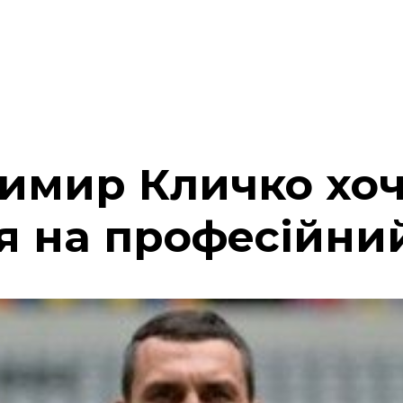
имир Кличко хо
я на професійни