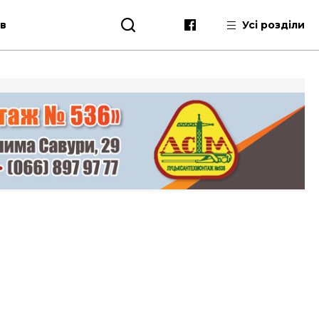
ів
Усі розділи