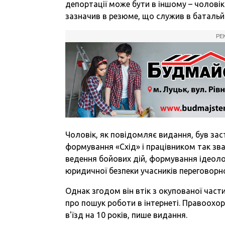
депортації може бути в іншому – чоловік
зазначив в резюме, що служив в батальй
РЕ
Чоловік, як повідомляє видання, був за
формування «Схід» і працівником так зва
ведення бойових дій, формування ідеолог
юридичної безпеки учасників переговорн
Однак згодом він втік з окупованої част
про пошук роботи в інтернеті. Правоохор
в'їзд на 10 років, пише видання.