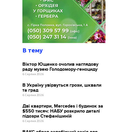
В тему
Віктор Ющенко очолив наглядову
раду музею Голодомору-геноциду
6 Серпня 2026
В Україну увірвуться грози, шквали
та град
6 Серпня 2026
Дві квартири, Mercedes і будинок за
$550 тисяч: НАБУ розкрило деталі
підозри Стефанішиній
6 Серпня 2026
ВАКС обрав запобіжний захід для