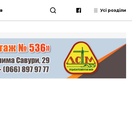
ів
Усі розділи