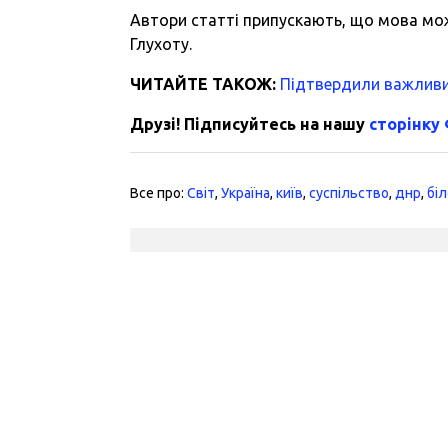
Автори статті припускають, що мова мож
Глухоту.
ЧИТАЙТЕ ТАКОЖ:
Підтвердили важливий
Друзі! Підписуйтесь на нашу
сторінку
Все про:
Світ
,
Україна
,
київ
,
суспільство
,
днр
,
бі