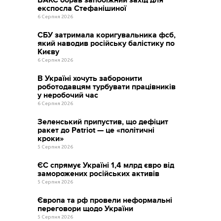
експосла Стефанішиної
6 Серпня 2026
СБУ затримала коригувальника фсб,
який наводив російську балістику по
Києву
6 Серпня 2026
В Україні хочуть заборонити
роботодавцям турбувати працівників
у неробочий час
6 Серпня 2026
Зеленський припустив, що дефіцит
ракет до Patriot — це «політичні
кроки»
5 Серпня 2026
ЄС спрямує Україні 1,4 млрд євро від
заморожених російських активів
5 Серпня 2026
Європа та рф провели неформальні
переговори щодо України
5 Серпня 2026