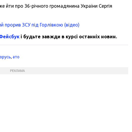
е йти про 36-річного громадянина України Сергія
 прорив ЗСУ під Горлівкою (відео)
 Фейсбук
і будьте завжди в курсі останніх новин.
лорусь
,
ато
РЕКЛАМА