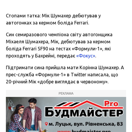
Стопами татка: Мік Шумахер дебютував у
автогонках за кермом боліда Ferrari.
Син семиразового чемпіона світу автогонщика
Міхаеля Шумахера, Мік, дебютував за кермом
боліда Ferrari SF90 на тестах «Формули-1», які
проходять у Бахрейні, передає
«Фокус»
.
Підтримати сина прийшла мати Корінна Шумахер. А
прес-служба «Формули-1» в Тwitter написала, що
20-річний Мік «добре виглядає в червоному».
РЕКЛАМА