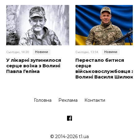
Новини
Новини
Сьогодні, 14:20
Сьогодні, 13:54
У лікарні зупинилося
Перестало битися
серце воїна з Волині
серце
Павла Геліма
військовослужбовця з
Волині Василя Шилюка
Головна
Реклама
Контакти
© 2014-2026 t1.ua