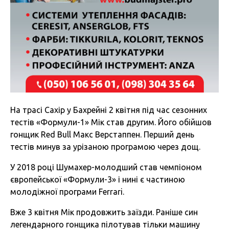
На трасі Сахір у Бахрейні 2 квітня під час сезонних
тестів «Формули-1» Мік став другим. Його обійшов
гонщик Red Bull Макс Верстаппен. Перший день
тестів минув за урізаною програмою через дощ.
У 2018 році Шумахер-молодший став чемпіоном
європейської «Формули-3» і нині є частиною
молодіжної програми Ferrari.
Вже 3 квітня Мік продовжить заїзди. Раніше син
легендарного гонщика пілотував тільки машину