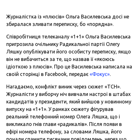
Журналістка із «плюсів» Ольга Василевська досі не
збиралася зливати переписку, бо «порядна».
Співробітниця телеканалу «1+1» Ольга Василевська
пригрозила очільнику Радикальної партії Олегу
Ляшку опублікувати його особисту переписку, якщо
він не вибачиться за те, що назвав її «якоюсь
ідіоткою з плюсів». Про це Василевська написала на
своїй сторінці в Facebook, передає
«Фокус»
.
Нагадаємо, конфлікт виник через сюжет «ТСН».
Журналісти у виборчу ніч вивчали настрої в штабах
кандидатів у президенти, який вийшов у новинному
випуску на «1+1». У рамках сюжету фігурував
реальний телефонний номер Олега Ляшка, що і
викликало гнів глави «радикалів». Після появи в
ефірі номера телефону, за словами Ляшка, його
почали спамити тисячами повідомлень, через що