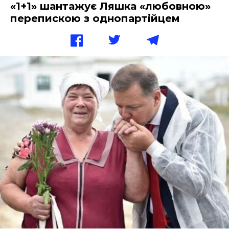
«1+1» шантажує Ляшка «любовною»
перепискою з однопартійцем