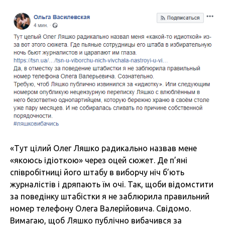
«Тут цілий Олег Ляшко радикально назвав мене
«якоюсь ідіоткою» через оцей сюжет. Де п’яні
співробітниці його штабу в виборчу ніч б’ють
журналістів і дряпають їм очі. Так, щоби відомстити
за поведінку штабістки я не заблюрила правильний
номер телефону Олега Валерійовича. Свідомо.
Вимагаю, щоб Ляшко публічно вибачився за