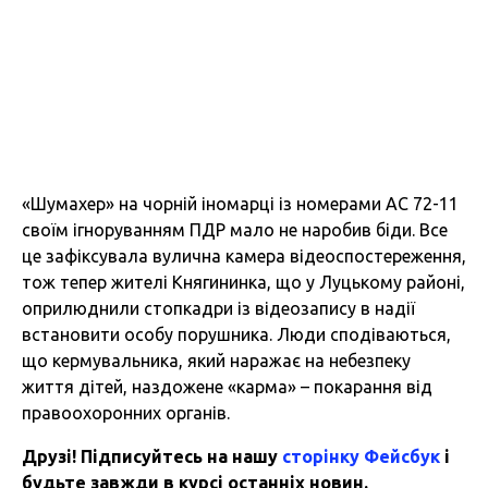
«Шумахер» на чорній іномарці із номерами АС 72-11
своїм ігноруванням ПДР мало не наробив біди. Все
це зафіксувала вулична камера відеоспостереження,
тож тепер жителі Княгининка, що у Луцькому районі,
оприлюднили стопкадри із відеозапису в надії
встановити особу порушника. Люди сподіваються,
що кермувальника, який наражає на небезпеку
життя дітей, наздожене «карма» – покарання від
правоохоронних органів.
Друзі! Підписуйтесь на нашу
сторінку Фейсбук
і
будьте завжди в курсі останніх новин.