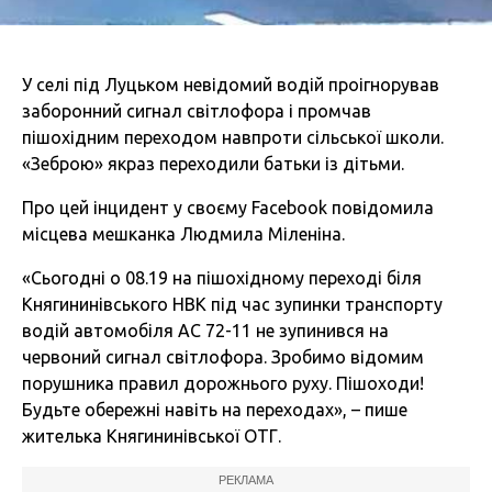
У селі під Луцьком невідомий водій проігнорував
заборонний сигнал світлофора і промчав
пішохідним переходом навпроти сільської школи.
«Зеброю» якраз переходили батьки із дітьми.
Про цей інцидент у своєму Facebook повідомила
місцева мешканка Людмила Міленіна.
«Сьогодні о 08.19 на пішохідному переході біля
Княгининівського НВК під час зупинки транспорту
водій автомобіля АС 72-11 не зупинився на
червоний сигнал світлофора. Зробимо відомим
порушника правил дорожнього руху. Пішоходи!
Будьте обережні навіть на переходах», – пише
жителька Княгининівської ОТГ.
РЕКЛАМА