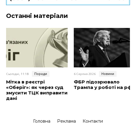
Останні матеріали
Поради
Новини
Сьогодні, 11:18
6 Серпня 2026
Мітка в реєстрі
ФБР підозрювало
«Оберіг»: як через суд
Трампа у роботі на рф
змусити ТЦК виправити
дані
Головна
Реклама
Контакти