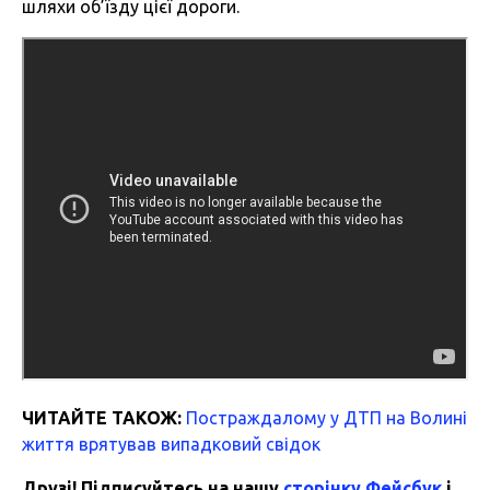
шляхи об’їзду цієї дороги.
ЧИТАЙТЕ ТАКОЖ:
Постраждалому у ДТП на Волині
життя врятував випадковий свідок
Друзі! Підписуйтесь на нашу
сторінку Фейсбук
і