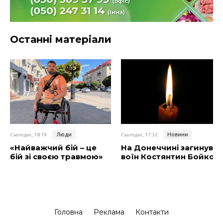
Останні матеріали
Люди
Новини
Сьогодні, 18:19
Сьогодні, 17:32
«Найважчий бій – це
На Донеччині загинув
бій зі своєю травмою»
воїн Костянтин Бойко
Головна
Реклама
Контакти