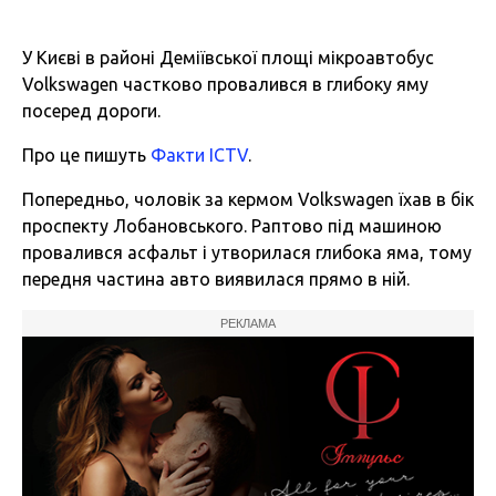
У Києві в районі Деміївської площі мікроавтобус
Volkswagen частково провалився в глибоку яму
посеред дороги.
Про це пишуть
Факти ICTV
.
Попередньо, чоловік за кермом Volkswagen їхав в бік
проспекту Лобановського. Раптово під машиною
провалився асфальт і утворилася глибока яма, тому
передня частина авто виявилася прямо в ній.
РЕКЛАМА