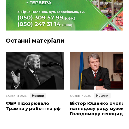
Останні матеріали
Новини
Новини
6 Серпня 2026
6 Серпня 2026
ФБР підозрювало
Віктор Ющенко очолив
Трампа у роботі на рф
наглядову раду музею
Голодомору-геноциду