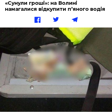
«Сунули гроші»: на Волині
намагалися відкупити п’яного водія