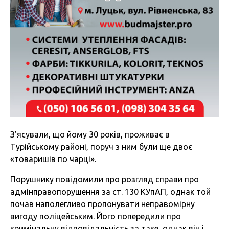
З’ясували, що йому 30 років, проживає в
Турійському районі, поруч з ним були ще двоє
«товаришів по чарці».
Порушнику повідомили про розгляд справи про
адмінправопорушення за ст. 130 КУпАП, однак той
почав наполегливо пропонувати неправомірну
вигоду поліцейським. Його попередили про
кримінальну відповідальність за таке, однак він і