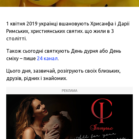
1 квітня 2019 українці вшановують Хрисанфа і Дарії
Римських, християнських святих. що жили в 3
столітті.
Також сьогодні святкують День дурня або День
сміху – пише
24 канал
.
Цього дня, зазвичай, розігрують своїх близьких,
друзів, рідних і знайомих.
РЕКЛАМА