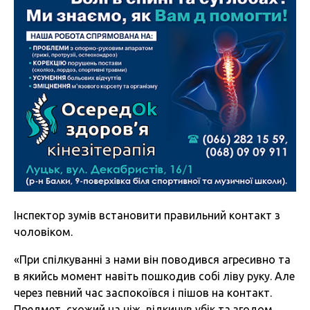
Інспектор зумів встановити правильний контакт з
чоловіком.
«При спілкуванні з нами він поводився агресивно та
в якийсь момент навіть пошкодив собі ліву руку. Але
через певний час заспокоївся і пішов на контакт.
Предмет, схожий на ніж, відкинув убік та згодом