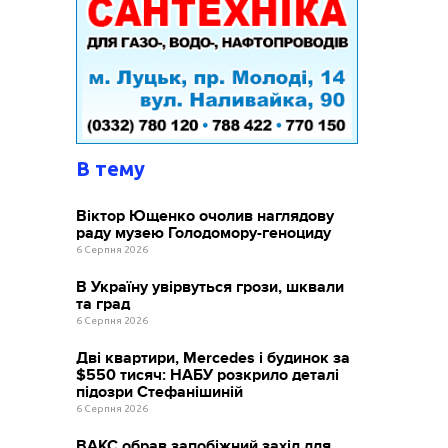
В тему
Віктор Ющенко очолив наглядову
раду музею Голодомору-геноциду
6 Серпня 2026
В Україну увірвуться грози, шквали
та град
6 Серпня 2026
Дві квартири, Mercedes і будинок за
$550 тисяч: НАБУ розкрило деталі
підозри Стефанішиній
6 Серпня 2026
ВАКС обрав запобіжний захід для