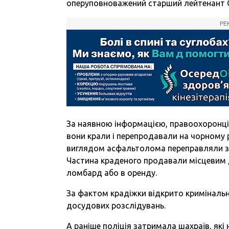
оперуповноважений старший лейтенант 
РЕ
За наявною інформацією, правоохоронці 
вони крали і перепродавали на чорному 
виглядом асфальтолома переправляли за 
Частина краденого продавали місцевим 
ломбард або в оренду.
За фактом крадіжки відкрито кримінальн
досудових розслідувань.
А раніше поліція затримала шахраїв, як