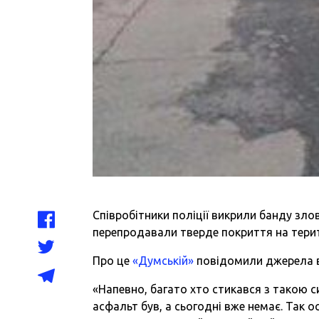
Співробітники поліції викрили банду злов
перепродавали тверде покриття на терит
Про це
«Думській»
повідомили джерела в 
«Напевно, багато хто стикався з такою с
асфальт був, а сьогодні вже немає. Так ос