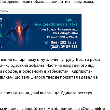
Сидоренко, який побажав залишитися невідомим.
КЛАМА
взяли на гарячому цілу злочинну групу. Багато років
ринку одеський асфальт. Частина накраденого під
кордон, в основному в Узбекистан і Киргизстан.
ділкам, що залишилося тверде покриття здавали в
е провадження, дані внесені до Єдиного реєстру
і називалися співробітниками підприємства «Одесаліфт»