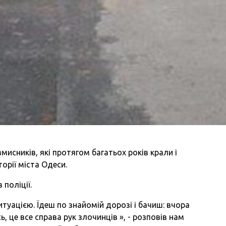
мисників, які протягом багатьох років крали і
орії міста Одеси.
поліції.
итуацією. Їдеш по знайомій дорозі і бачиш: вчора
ь, це все справа рук злочинців », - розповів нам