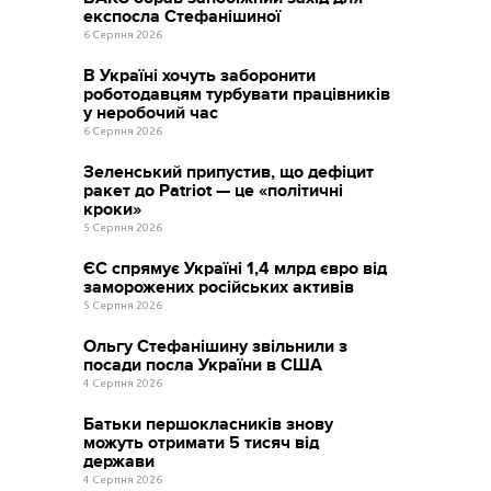
експосла Стефанішиної
6 Серпня 2026
В Україні хочуть заборонити
роботодавцям турбувати працівників
у неробочий час
6 Серпня 2026
Зеленський припустив, що дефіцит
ракет до Patriot — це «політичні
кроки»
5 Серпня 2026
ЄС спрямує Україні 1,4 млрд євро від
заморожених російських активів
5 Серпня 2026
Ольгу Стефанішину звільнили з
посади посла України в США
4 Серпня 2026
Батьки першокласників знову
можуть отримати 5 тисяч від
держави
4 Серпня 2026