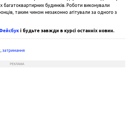
ах багатоквартирних будинків. Роботи виконували
оронців, таким чином незаконно агітували за одного з
 Фейсбук
і будьте завжди в курсі останніх новин.
т
,
затримання
РЕКЛАМА