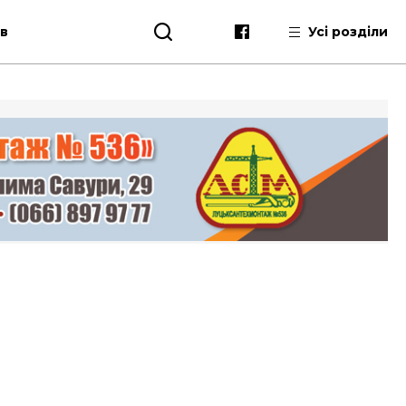
ів
Усі розділи