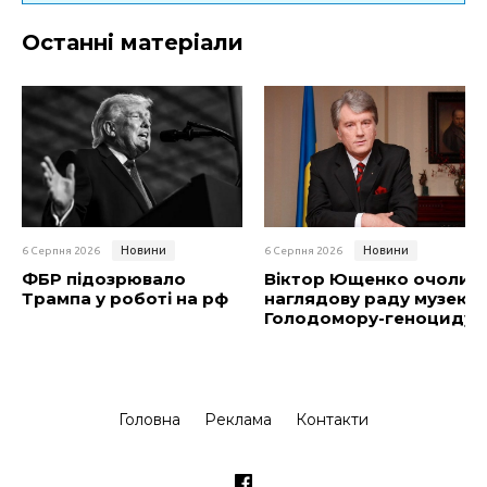
Останні матеріали
Новини
Новини
6 Серпня 2026
6 Серпня 2026
ФБР підозрювало
Віктор Ющенко очолив
Трампа у роботі на рф
наглядову раду музею
Голодомору-геноциду
Головна
Реклама
Контакти