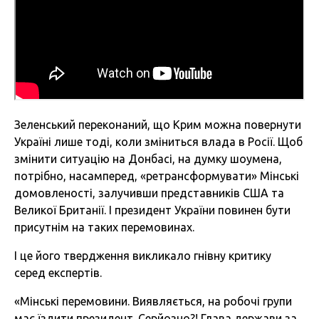
Зеленський переконаний, що Крим можна повернути
Україні лише тоді, коли зміниться влада в Росії. Щоб
змінити ситуацію на Донбасі, на думку шоумена,
потрібно, насамперед, «ретрансформувати» Мінські
домовленості, залучивши представників США та
Великої Британії. І президент України повинен бути
присутнім на таких перемовинах.
І це його твердження викликало гнівну критику
серед експертів.
«Мінські перемовини. Виявляється, на робочі групи
має їздити президент. Серйозно?! Глава держави за