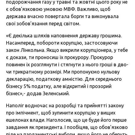
подорожчання газу у травні та жовтні цього року не
є обов’язковою умовою МВФ. Важливо, щоб
держава вчасно повертала борги та виконувала
свої зобов’язання перед світом.
«Є декілька шляхів наповнення державу грошима.
Насамперед, побороти корупцію, застосовуючи
закон Лінкольна. Якщо викрили корупціонера, у тебе
є докази, ти проносиш їх прокурору. Прокурор
повинен їх розглянути і стягнути з нього гроші в дво-
чи трикратному розмірі. Ми пропонуємо нульову
декларацію, податкову амністію. Для середнього
бізнесу 5% податку, але відкритий і прозорий
бізнес»,- додав Зеленський.
Наполіг водночас на розробці та прийнятті закону
про імпічмент, щоб зупинити корупцію у вищих
ешелонах влади. Наголосив, що це буде його перше
завдання як президента. І пообіцяв, що обов’язково
піде на парламентські вибори, якщо його не оберуть