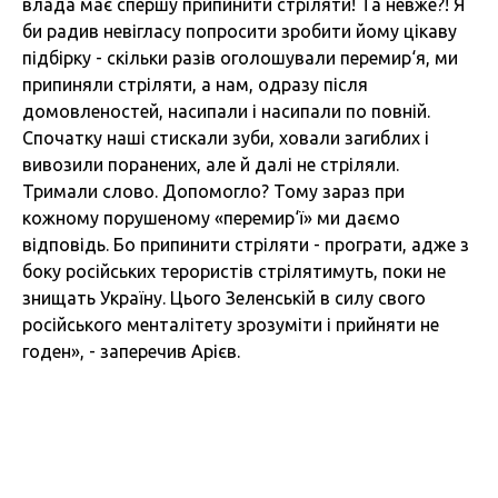
влада має спершу припинити стріляти! Та невже?! Я
би радив невігласу попросити зробити йому цікаву
підбірку - скільки разів оголошували перемир‘я, ми
припиняли стріляти, а нам, одразу після
домовленостей, насипали і насипали по повній.
Спочатку наші стискали зуби, ховали загиблих і
вивозили поранених, але й далі не стріляли.
Тримали слово. Допомогло? Тому зараз при
кожному порушеному «перемир‘ї» ми даємо
відповідь. Бо припинити стріляти - програти, адже з
боку російських терористів стрілятимуть, поки не
знищать Україну. Цього Зеленській в силу свого
російського менталітету зрозуміти і прийняти не
годен», - заперечив Арієв.