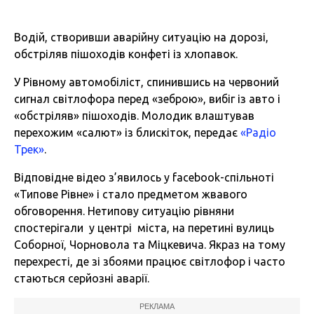
Водій, створивши аварійну ситуацію на дорозі,
обстріляв пішоходів конфеті із хлопавок.
У Рівному автомобіліст, спинившись на червоний
сигнал світлофора перед «зеброю», вибіг із авто і
«обстріляв» пішоходів. Молодик влаштував
перехожим «салют» із блискіток, передає
«Радіо
Трек»
.
Відповідне відео з’явилось у facebook-спільноті
«Типове Рівне» і стало предметом жвавого
обговорення. Нетипову ситуацію рівняни
спостерігали у центрі міста, на перетині вулиць
Соборної, Чорновола та Міцкевича. Якраз на тому
перехресті, де зі збоями працює світлофор і часто
стаються серйозні аварії.
РЕКЛАМА