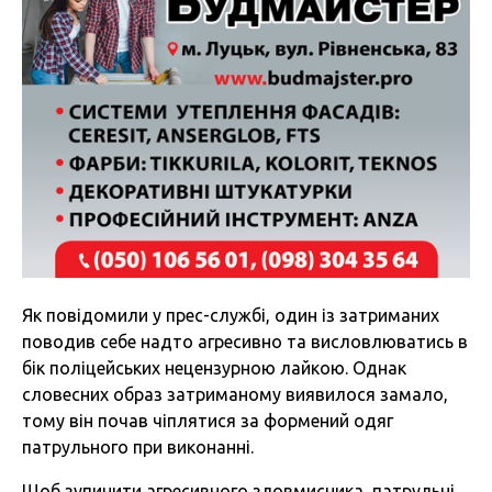
Як повідомили у прес-службі, один із затриманих
п
оводив себе надто агресивно та висловлюватись в
бік поліцейських нецензурною лайкою. Однак
словесних образ затриманому виявилося замало,
тому він почав чіплятися за формений одяг
патрульного при виконанні.
Щоб зупинити агресивного зловмисника, патрульні