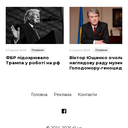
Новини
Новини
6 Серпня 2026
6 Серпня 2026
ФБР підозрювало
Віктор Ющенко очолив
Трампа у роботі на рф
наглядову раду музею
Голодомору-геноциду
Головна
Реклама
Контакти