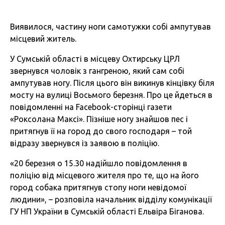
Виявилося, частину ноги самотужки собі ампутував
місцевий житель.
У Сумській області в місцеву Охтирську ЦРЛ
звернувся чоловік з гангреною, який сам собі
ампутував ногу. Після цього він викинув кінцівку біля
мосту на вулиці Восьмого березня. Про це йдеться в
повідомленні на Facebook-сторінці газети
«Роксолана Максі». Пізніше ногу знайшов пес і
притягнув її на город до свого господаря – той
відразу звернувся із заявою в поліцію.
«20 березня о 15.30 надійшло повідомлення в
поліцію від місцевого жителя про те, що на його
город собака притягнув стопу ноги невідомої
людини», – розповіла начальник відділу комунікації
ГУ НП України в Сумській області Ельвіра Біганова.