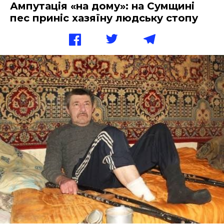
Ампутація «на дому»: на Сумщині
пес приніс хазяїну людську стопу