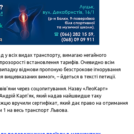
зд у всіх видах транспорту, вимагаю негайного
прозорості встановлення тарифів. Очевидно всім
в випадку відмови пропоную безстрокове ігнорування
вищевказаних вимог», – йдеться в тексті петиції.
вів’яни через соцопитування. Назву «ЛеоКарт»
 Андрій Карп’як, який надав найшвидше таку
ожцю вручили сертифікат, який дає право на отримання
м 1 на весь транспорт Львова.
вали подорожчання проїзду в маршрутках