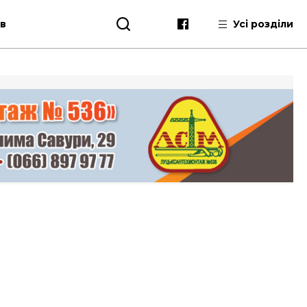
ів
Усі розділи