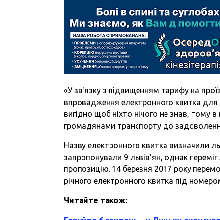
«У зв'язку з підвищенням тарифу на прої
впровадження електронного квитка для 
вигідно щоб ніхто нічого не знав, тому 
громадянами транспорту до задоволення 
Назву електронного квитка визначили ль
запропонували 9 львів’ян, однак переміг
пропозицію. 14 березня 2017 року перем
річного електронного квитка під номеро
Читайте також:
Готуйте 6 гривень – у Луцьку анонсу