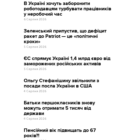
В Україні хочуть заборонити
роботодавцям турбувати працівників
у неробочий час
6 Серпня 2026
Зеленський припустив, що дефіцит
ракет до Patriot — це «політичні
кроки»
5 Серпня 2026
ЄС спрямує Україні 1,4 млрд євро від
заморожених російських активів
5 Серпня 2026
Ольгу Стефанішину звільнили з
посади посла України в США
4 Серпня 2026
Батьки першокласників знову
можуть отримати 5 тисяч від
держави
4 Серпня 2026
Пенсійний вік підвищать до 67
років?!