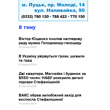
В тему
Віктор Ющенко очолив наглядову
раду музею Голодомору-геноциду
6 Серпня 2026
В Україну увірвуться грози, шквали
та град
6 Серпня 2026
Дві квартири, Mercedes і будинок за
$550 тисяч: НАБУ розкрило деталі
підозри Стефанішиній
6 Серпня 2026
ВАКС обрав запобіжний захід для
експосла Стефанішиної
6 Серпня 2026