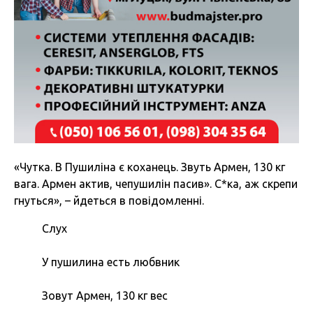
«Чутка. В Пушиліна є коханець. Звуть Армен, 130 кг
вага. Армен актив, чепушилін пасив». С*ка, аж скрепи
гнуться», – йдеться в повідомленні.
Слух
У пушилина есть любвник
Зовут Армен, 130 кг вес