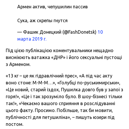
Армен актив, чепушилин пассив
Сука, аж скрепы гнутся
— Фашик Донецкий (@FashDonetsk)
10
марта 2019 г.
Під цією публікацією коментувальники нещадно
висміюють ватажка «ДНР» і його сексуальні пустощі
з Арменом.
«13 кг – це як гідравлічний прес», «А під час акту
воно стоне: М-М-М…», «Голубці по-руськимирськи»,
«Це новий, старий іздох, Пушилка довго був у запої з
горя!», «Це і так зрозуміло було. В шоу-бізнесі тільки
так!», «Чекаємо вашого сприяння в розслідуванні
цього факту. Просимо. Побільше, так би мовити,
публічності для петушиліна», – пишуть юзери під
постом.