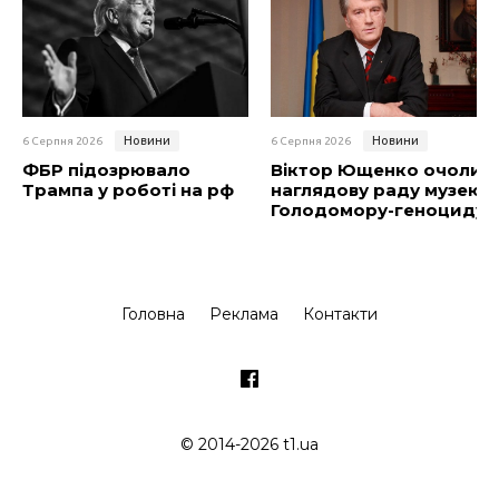
Новини
Новини
6 Серпня 2026
6 Серпня 2026
ФБР підозрювало
Віктор Ющенко очолив
Трампа у роботі на рф
наглядову раду музею
Голодомору-геноциду
Головна
Реклама
Контакти
© 2014-2026 t1.ua