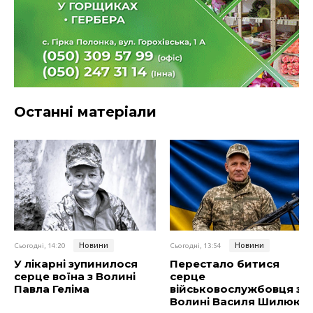
Останні матеріали
Новини
Новини
Сьогодні, 14:20
Сьогодні, 13:54
У лікарні зупинилося
Перестало битися
серце воїна з Волині
серце
Павла Геліма
військовослужбовця з
Волині Василя Шилюка