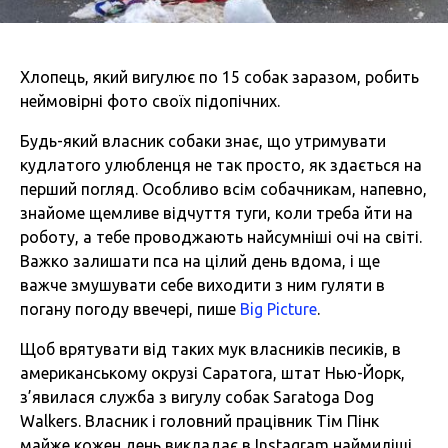
Хлопець, який вигулює по 15 собак заразом, робить
неймовірні фото своїх підопічних.
Будь-який власник собаки знає, що утримувати
кудлатого улюбленця не так просто, як здається на
перший погляд. Особливо всім собачникам, напевно,
знайоме щемливе відчуття туги, коли треба йти на
роботу, а тебе проводжають найсумніші очі на світі.
Важко залишати пса на цілий день вдома, і ще
важче змушувати себе виходити з ним гуляти в
погану погоду ввечері, пише
Big Picture
.
Щоб врятувати від таких мук власників песиків, в
американському окрузі Саратога, штат Нью-Йорк,
з’явилася служба з вигулу собак Saratoga Dog
Walkers. Власник і головний працівник Тім Пінк
майже кожен день викладає в Instagram наймиліші