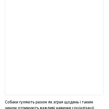
Собаки гуляють разом як зграя щодень і таким
чином отримують важливі навички соціалізації,