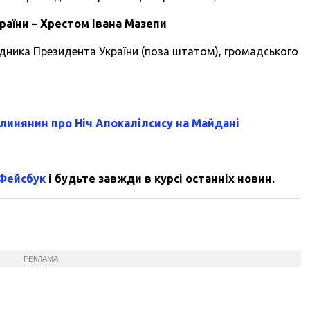
раїни
– Хрестом Івана Мазепи
ника Президента України (поза штатом), громадського
олинянин про Ніч Апокалілсису на Майдані
 Фейсбук
і будьте завжди в курсі останніх новин.
РЕКЛАМА