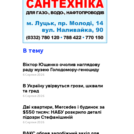
В тему
Віктор Ющенко очолив наглядову
раду музею Голодомору-геноциду
6 Серпня 2026
В Україну увірвуться грози, шквали
та град
6 Серпня 2026
Дві квартири, Mercedes і будинок за
$550 тисяч: НАБУ розкрило деталі
підозри Стефанішиній
6 Серпня 2026
ВАКС обрав запобіжний захід для