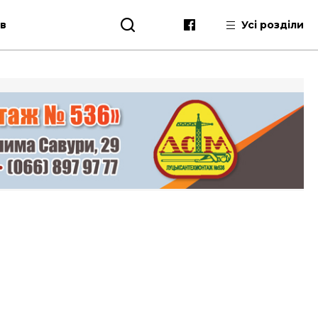
ів
Усі розділи