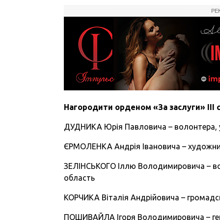
РЕ
Нагородити орденом «За заслуги» III 
ДУДНИКА Юрія Павловича – волонтера, уч
ЄРМОЛЕНКА Андрія Івановича – художник
ЗЕЛІНСЬКОГО Іллю Володимировича – вол
область
КОРЧИКА Віталія Андрійовича – громадсь
ПОШИВАЙЛА Ігоря Володимировича – ген