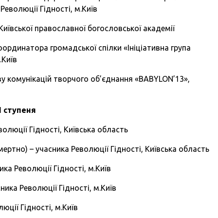
Революції Гідності, м.Київ
иївської православної богословської академії
динатора громадської спілки «Ініціативна група
.Київ
 комунікацій творчого об’єднання «BABYLON’13»,
I ступеня
олюції Гідності, Київська область
тно) – учасника Революції Гідності, Київська область
а Революції Гідності, м.Київ
ка Революції Гідності, м.Київ
юції Гідності, м.Київ