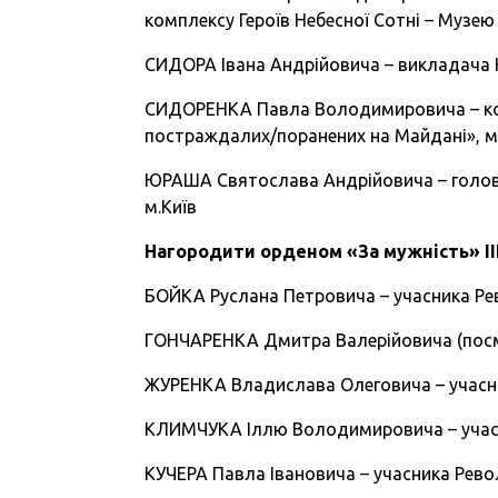
комплексу Героїв Небесної Сотні – Музею 
СИДОРА Івана Андрійовича – викладача К
СИДОРЕНКА Павла Володимировича – коор
постраждалих/поранених на Майдані», м
ЮРАША Святослава Андрійовича – голову
м.Київ
Нагородити орденом «За мужність» II
БОЙКА Руслана Петровича – учасника Рев
ГОНЧАРЕНКА Дмитра Валерійовича (посмер
ЖУРЕНКА Владислава Олеговича – учасник
КЛИМЧУКА Іллю Володимировича – учасни
КУЧЕРА Павла Івановича – учасника Револ