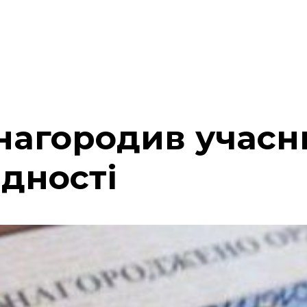
нагородив учасн
ідності