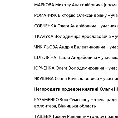
МАРКОВА Миколу Анатолійовича (посмертн
РОМАНЧУК Вікторію Олександрівну – учас
СОБЧЕНКА Олега Андрійовича – учасника 
ТКАЧУКА Володимира Ярославовича – уча
ЧИКІЛЬОВА Андрія Валентиновича – учасн
ШЛЕЛЯЇНА Павла Андрійовича – учасника 
ЮРЧЕНКА Олега Володимировича – учасни
ЯКУШЕВА Сергія Вячеславовича – учасник
Нагородити орденом княгині Ольги II
КУЗЬМЕНКО Зою Семенівну – члена ради гр
волонтера, Вінницька область
ТАШЕВУ Тамілу Равілівну – голову правлі