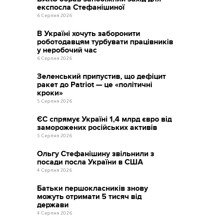
експосла Стефанішиної
6 Серпня 2026
В Україні хочуть заборонити
роботодавцям турбувати працівників
у неробочий час
6 Серпня 2026
Зеленський припустив, що дефіцит
ракет до Patriot — це «політичні
кроки»
5 Серпня 2026
ЄС спрямує Україні 1,4 млрд євро від
заморожених російських активів
5 Серпня 2026
Ольгу Стефанішину звільнили з
посади посла України в США
4 Серпня 2026
Батьки першокласників знову
можуть отримати 5 тисяч від
держави
4 Серпня 2026