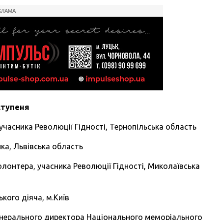
КЛАМА
ступеня
асника Революції Гідності, Тернопільська область
а, Львівська область
онтера, учасника Революції Гідності, Миколаївська
кого діяча, м.Київ
ерального директора Національного меморіального