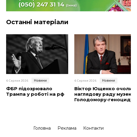
Останні матеріали
Новини
Новини
6 Серпня 2026
6 Серпня 2026
ФБР підозрювало
Віктор Ющенко очолив
Трампа у роботі на рф
наглядову раду музею
Голодомору-геноциду
Головна
Реклама
Контакти