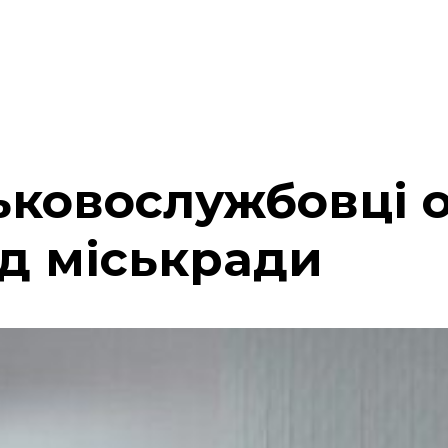
ськовослужбовці
ід міськради