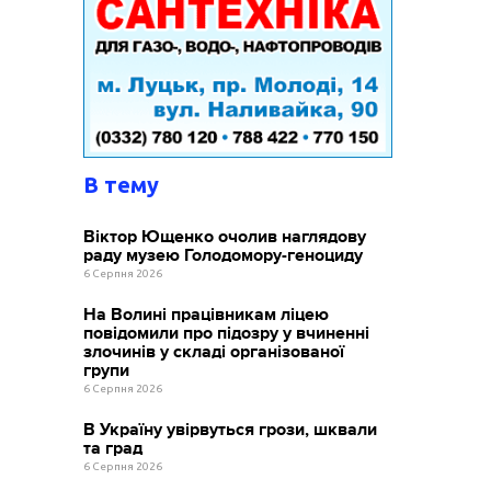
В тему
Віктор Ющенко очолив наглядову
раду музею Голодомору-геноциду
6 Серпня 2026
На Волині працівникам ліцею
повідомили про підозру у вчиненні
злочинів у складі організованої
групи
6 Серпня 2026
В Україну увірвуться грози, шквали
та град
6 Серпня 2026