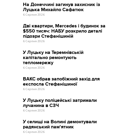
На Донеччині загинув захисник із
Луцька Михайло Сафатюк
6 Серпня 2026
Дві квартири, Mercedes і будинок за
$550 тисяч: НАБУ розкрило деталі
підозри Стефанішиній
6 Серпня 2026
У Луцьку на Теремнівській
капітально ремонтують
тепломережу
6 Серпня 2026
ВАКС обрав запобіжний захід для
експосла Стефанішиної
6 Серпня 2026
У Луцьку поліцейські затримали
лучанина в СЗЧ
6 Серпня 2026
У селищі на Волині демонтували
радянський пам'ятник
6 Серпня 2026