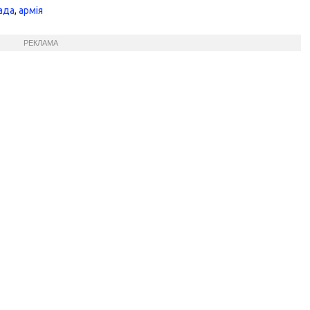
рада
,
армія
РЕКЛАМА