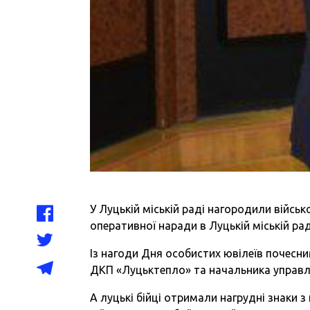
У Луцькій міській раді нагородили військ
оперативної наради в Луцькій міській рад
Із нагоди Дня особистих ювілеїв почес
ДКП «Луцьктепло» та начальника управлі
А луцькі бійці отримали нагрудні знаки 