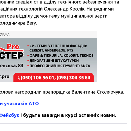
ловний спеціаліст відділу технічного забезпечення та
каційних технологій Олександр Кролік. Нагрудними
ектора відділу демонтажу муніципальної варти
Володимира Вегу.
КЛАМА
голови нагородили прапорщика Валентина Столярчука.
и учасників АТО
 Фейсбук
і будьте завжди в курсі останніх новин.