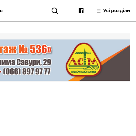
ів
Усі розділи