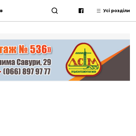
ів
Усі розділи