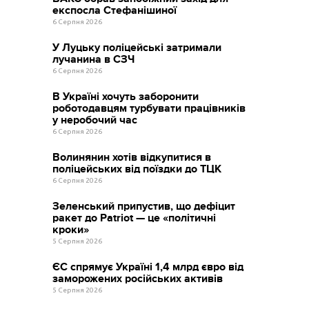
експосла Стефанішиної
6 Серпня 2026
У Луцьку поліцейські затримали
лучанина в СЗЧ
6 Серпня 2026
В Україні хочуть заборонити
роботодавцям турбувати працівників
у неробочий час
6 Серпня 2026
Волинянин хотів відкупитися в
поліцейських від поїздки до ТЦК
6 Серпня 2026
Зеленський припустив, що дефіцит
ракет до Patriot — це «політичні
кроки»
5 Серпня 2026
ЄС спрямує Україні 1,4 млрд євро від
заморожених російських активів
5 Серпня 2026