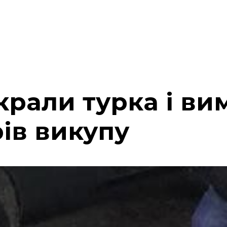
крали турка і ви
ів викупу