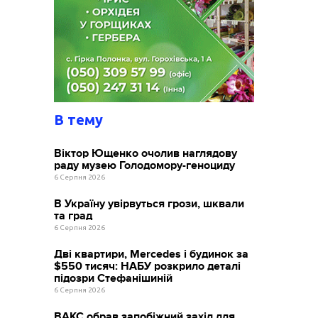
В тему
Віктор Ющенко очолив наглядову
раду музею Голодомору-геноциду
6 Серпня 2026
В Україну увірвуться грози, шквали
та град
6 Серпня 2026
Дві квартири, Mercedes і будинок за
$550 тисяч: НАБУ розкрило деталі
підозри Стефанішиній
6 Серпня 2026
ВАКС обрав запобіжний захід для