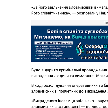
«За його звільнення зловмисники вимага
його співвітчизника», — розповіли у Нацп
РЕ
Було відкрито кримінальні провадження
викрадення людини та вимагання. Максим
В ході розслідування оперативники та б
зловмисників, причетних до викрадення 
«Викраденого іноземця звільнено – зара
зловмисників встановлені — це двоє гром