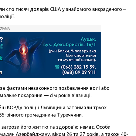
ли сто тисяч доларів США у знайомого викраденого –
оліції.
КЛАМА
 за фактами незаконного позбавлення волі або
альне покарання — сім років в’язниці.
ійці КОРДу поліції Львівщини затримали трьох
35-річного громадянина Туреччини.
з загрози його життю та здоров’ю немає. Особи
адян Азербайджану, віком 26 та 27 років, а також 40-