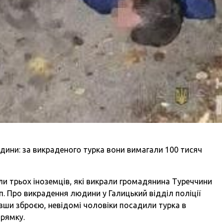
дини: за викраденого турка вони вимагали 100 тисяч
ли трьох іноземців, які викрали громадянина Туреччини
. Про викрадення людини у Галицький відділ поліції
вши зброєю, невідомі чоловіки посадили турка в
прямку.