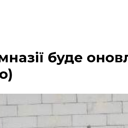
імназії буде оно
о)