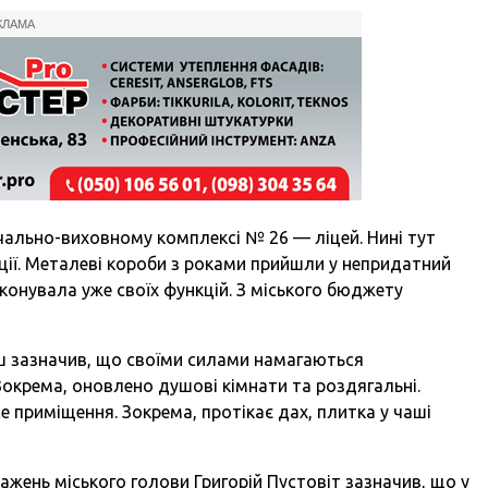
КЛАМА
чально-виховному комплексі № 26 — ліцей. Нині тут
ії. Металеві короби з роками прийшли у непридатний
иконувала уже своїх функцій. З міського бюджету
ш зазначив, що своїми силами намагаються
Зокрема, оновлено душові кімнати та роздягальні.
е приміщення. Зокрема, протікає дах, плитка у чаші
ажень міського голови Григорій Пустовіт зазначив, що у