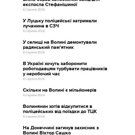
експосла Стефанішиної
6 Серпня 2026
У Луцьку поліцейські затримали
лучанина в СЗЧ
6 Серпня 2026
У селищі на Волині демонтували
радянський пам'ятник
6 Серпня 2026
В Україні хочуть заборонити
роботодавцям турбувати працівників
у неробочий час
6 Серпня 2026
Скільки на Волині є мільйонерів
6 Серпня 2026
Волинянин хотів відкупитися в
поліцейських від поїздки до ТЦК
6 Серпня 2026
На Донеччині загинув захисник з
Волині Віктор Сашко