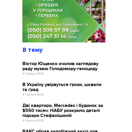
В тему
Віктор Ющенко очолив наглядову
раду музею Голодомору-геноциду
6 Серпня 2026
В Україну увірвуться грози, шквали
та град
6 Серпня 2026
Дві квартири, Mercedes і будинок за
$550 тисяч: НАБУ розкрило деталі
підозри Стефанішиній
6 Серпня 2026
ВАКС обрав запобіжний захід для