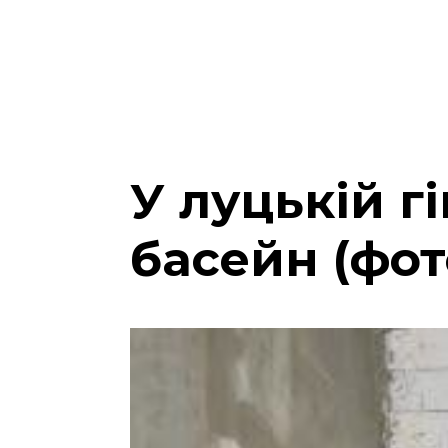
У луцькій г
басейн (фот