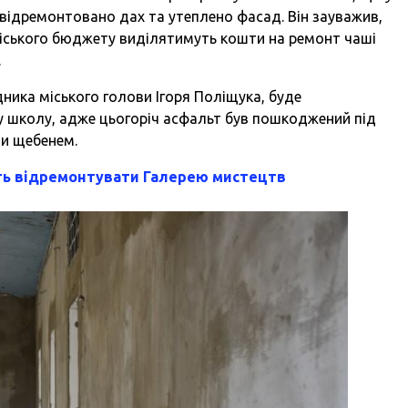
 відремонтовано дах та утеплено фасад. Він зауважив,
 міського бюджету виділятимуть кошти на ремонт чаші
.
ника міського голови Ігоря Поліщука, буде
у школу, адже цьогоріч асфальт був пошкоджений під
ли щебенем.
ть відремонтувати Галерею мистецтв