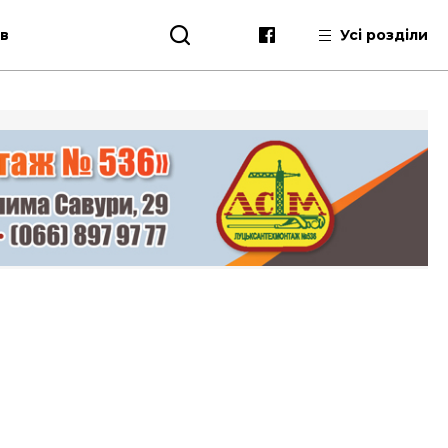
ів
Усі розділи